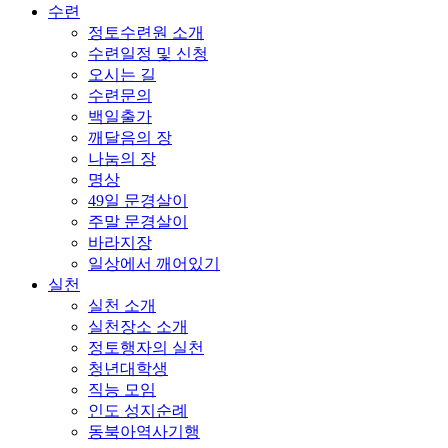
수련
정토수련원 소개
수련일정 및 신청
오시는 길
수련문의
백일출가
깨달음의 장
나눔의 장
명상
49일 문경살이
주말 문경살이
바라지장
일상에서 깨어있기
실천
실천 소개
실천장소 소개
정토행자의 실천
청년대학생
직능 모임
인도 성지순례
동북아역사기행