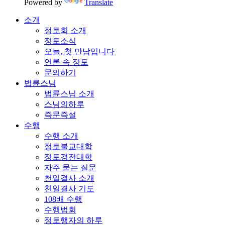
Powered by
Translate
소개
정토회 소개
정토소식
오늘, 첫 만남입니다
언론 속 정토
문의하기
법륜스님
법륜스님 소개
스님의하루
즉문즉설
수행
수행 소개
정토불교대학
정토경전대학
자주 묻는 질문
천일결사 소개
천일결사 기도
108배 수행
수행법회
정토행자의 하루