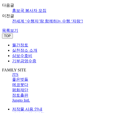
다음글
홍보국 봉사자 모집
이전글
전세계 ‘수행자’랑 함께하는 수행 ‘자랑’!
목록보기
TOP
월간정토
실천장소 소개
삼보수호비
기부금영수증
FAMILY SITE
JTS
좋은벗들
에코붓다
평화재단
정토출판
Jungto Intl.
저작물 사용 안내