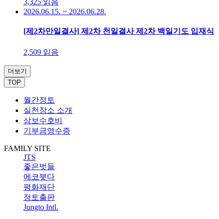
3,325
읽음
2026.06.15. ~ 2026.06.28.
[제2차만일결사] 제2차 천일결사 제2차 백일기도 입재식
2,509
읽음
더보기
TOP
월간정토
실천장소 소개
삼보수호비
기부금영수증
FAMILY SITE
JTS
좋은벗들
에코붓다
평화재단
정토출판
Jungto Intl.