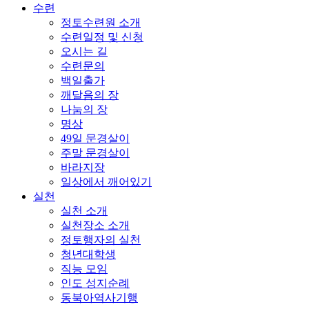
수련
정토수련원 소개
수련일정 및 신청
오시는 길
수련문의
백일출가
깨달음의 장
나눔의 장
명상
49일 문경살이
주말 문경살이
바라지장
일상에서 깨어있기
실천
실천 소개
실천장소 소개
정토행자의 실천
청년대학생
직능 모임
인도 성지순례
동북아역사기행