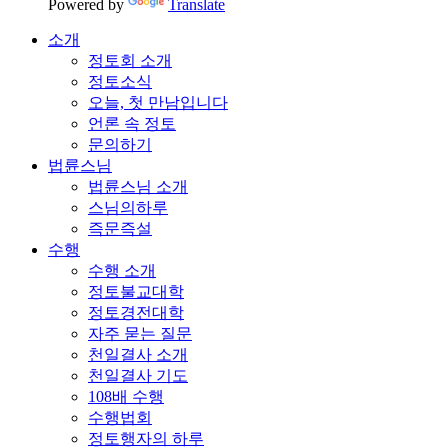
Powered by
Translate
소개
정토회 소개
정토소식
오늘, 첫 만남입니다
언론 속 정토
문의하기
법륜스님
법륜스님 소개
스님의하루
즉문즉설
수행
수행 소개
정토불교대학
정토경전대학
자주 묻는 질문
천일결사 소개
천일결사 기도
108배 수행
수행법회
정토행자의 하루