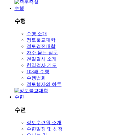
수행
수행
수행 소개
정토불교대학
정토경전대학
자주 묻는 질문
천일결사 소개
천일결사 기도
108배 수행
수행법회
정토행자의 하루
수련
수련
정토수련원 소개
수련일정 및 신청