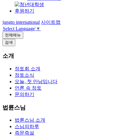
후원하기
jungto international
사이트맵
Select Language
▼
전체메뉴
검색
소개
정토회 소개
정토소식
오늘, 첫 만남입니다
언론 속 정토
문의하기
법륜스님
법륜스님 소개
스님의하루
즉문즉설