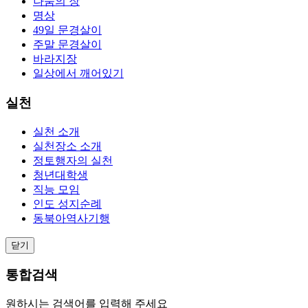
나눔의 장
명상
49일 문경살이
주말 문경살이
바라지장
일상에서 깨어있기
실천
실천 소개
실천장소 소개
정토행자의 실천
청년대학생
직능 모임
인도 성지순례
동북아역사기행
닫기
통합검색
원하시는 검색어를 입력해 주세요