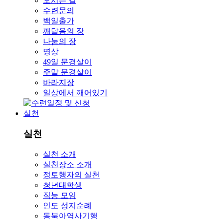
오시는 길
수련문의
백일출가
깨달음의 장
나눔의 장
명상
49일 문경살이
주말 문경살이
바라지장
일상에서 깨어있기
실천
실천
실천 소개
실천장소 소개
정토행자의 실천
청년대학생
직능 모임
인도 성지순례
동북아역사기행