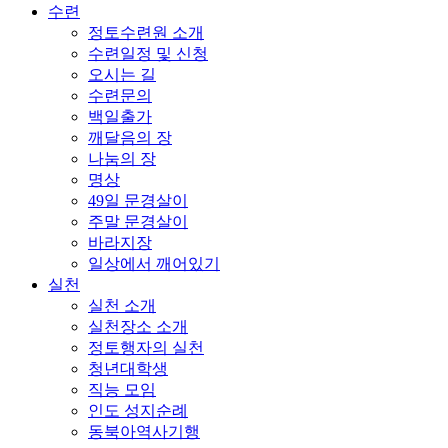
수련
정토수련원 소개
수련일정 및 신청
오시는 길
수련문의
백일출가
깨달음의 장
나눔의 장
명상
49일 문경살이
주말 문경살이
바라지장
일상에서 깨어있기
실천
실천 소개
실천장소 소개
정토행자의 실천
청년대학생
직능 모임
인도 성지순례
동북아역사기행