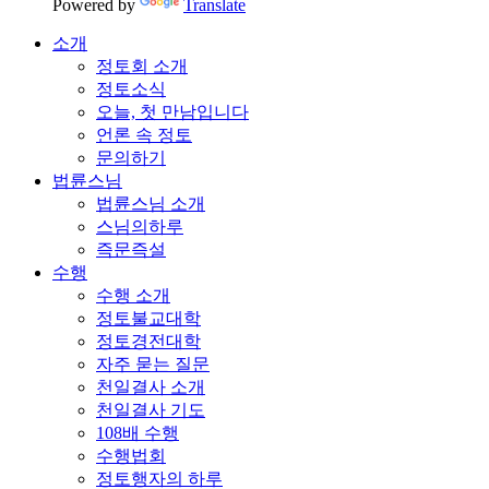
Powered by
Translate
소개
정토회 소개
정토소식
오늘, 첫 만남입니다
언론 속 정토
문의하기
법륜스님
법륜스님 소개
스님의하루
즉문즉설
수행
수행 소개
정토불교대학
정토경전대학
자주 묻는 질문
천일결사 소개
천일결사 기도
108배 수행
수행법회
정토행자의 하루