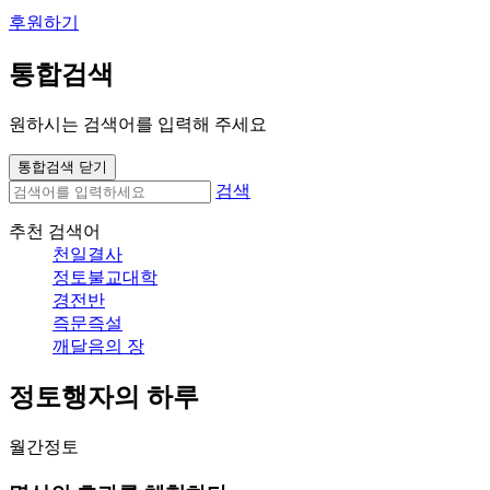
후원하기
통합검색
원하시는 검색어를 입력해 주세요
통합검색 닫기
검색
추천 검색어
천일결사
정토불교대학
경전반
즉문즉설
깨달음의 장
정토행자의 하루
월간정토