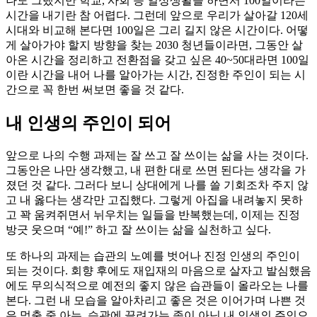
나도 그랬지만 학교, 사회 등 일상생활을 하면서 100일이라는
시간을 내기란 참 어렵다. 그런데 앞으로 우리가 살아갈 120세
시대와 비교해 본다면 100일은 그리 길지 않은 시간이다. 어떻
게 살아가야 할지 방향을 찾는 2030 청년들이라면, 그동안 살
아온 시간을 정리하고 전환점을 갖고 싶은 40~50대라면 100일
이란 시간을 내어 나를 알아가는 시간, 진정한 주인이 되는 시
간으로 꼭 한번 써보면 좋을 것 같다.
내 인생의 주인이 되어
앞으로 나의 수행 과제는 잘 쓰고 잘 쓰이는 삶을 사는 것이다.
그동안은 나만 생각했고, 내 편한 대로 쓰면 된다는 생각을 가
졌던 것 같다. 그러다 보니 상대에게 나를 쓸 기회조차 주지 않
고 내 옳다는 생각만 고집했다. 그렇게 아집을 내려놓지 못하
고 꽉 움켜쥐면서 뉘우치는 일들을 반복했는데, 이제는 진정
방긋 웃으며 “예!” 하고 잘 쓰이는 삶을 실천하고 싶다.
또 하나의 과제는 습관의 노예를 벗어나 진정 인생의 주인이
되는 것이다. 회향 후에도 재입재의 마음으로 살자고 발심했음
에도 무의식적으로 예전의 좋지 않은 습관들이 올라오는 나를
본다. 그런 내 모습을 알아차리고 좋은 것은 이어가며 나쁜 것
은 멈출 줄 아는, 습관에 끌려가는 종이 아닌 내 인생의 주인으