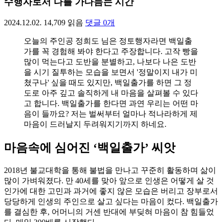
수행자로서 나를 가다듬는 시간
2024.12.02.
14,709
읽음
댓글
0
개
오늘의 주인공 정희도 님은 정토행자라면 백일출
가를 꼭 경험해 봐야 한다고 주장합니다. 고작 빵을
많이 먹는다고 도반을 분별하고, 나보다 나은 도반
을 시기 질투하는 모습을 보면서 '정말이지 내가 미
쳤구나' 싶을 때도 있지만, 백일출가를 하면 그 정
도로 아주 깊고 솔직하게 내 마음을 살펴볼 수 있다
고 합니다. 백일출가를 한다면 과연 우리는 어떤 마
음이 들까요? 저는 벌써부터 얼마나 적나라하게 제
마음이 드러날지 두려워지기까지 하네요.
마음속에 심어진 ‘백일출가’ 씨앗
2018년 불교대학을 통해 불법을 만나고 꾸준히 활동하며 삶이
많이 가벼워졌다. 만 40세를 맞아 앞으로 인생은 어떻게 살 것
인가에 대한 고민과 과거에 좋지 않은 모습은 버리고 장부로서
당당하게 인생의 주인으로 살고 싶다는 마음이 컸다. 백일출가
를 결심한 후, 어머니의 거센 반대에 부딪혀 마음이 참 힘들었