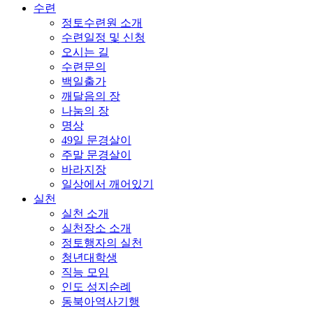
수련
정토수련원 소개
수련일정 및 신청
오시는 길
수련문의
백일출가
깨달음의 장
나눔의 장
명상
49일 문경살이
주말 문경살이
바라지장
일상에서 깨어있기
실천
실천 소개
실천장소 소개
정토행자의 실천
청년대학생
직능 모임
인도 성지순례
동북아역사기행