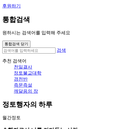
후원하기
통합검색
원하시는 검색어를 입력해 주세요
통합검색 닫기
검색
추천 검색어
천일결사
정토불교대학
경전반
즉문즉설
깨달음의 장
정토행자의 하루
월간정토