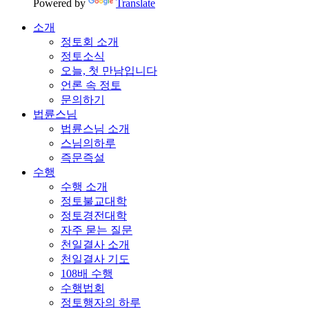
Powered by
Translate
소개
정토회 소개
정토소식
오늘, 첫 만남입니다
언론 속 정토
문의하기
법륜스님
법륜스님 소개
스님의하루
즉문즉설
수행
수행 소개
정토불교대학
정토경전대학
자주 묻는 질문
천일결사 소개
천일결사 기도
108배 수행
수행법회
정토행자의 하루