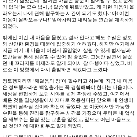
이 보기 싫었는데 “일어난 마음은 충분히 일어날 수 있고 문제
가 없다”는 묘수 법사님 말씀에 위로받았고, 왜 이런 마음이 올
라오는지 나에 관해 탐구하는 시간이 되기도 했다. ‘아! 이런
마음이 올라오는구나!’ 알아차리고 내려놓는 연습을 계속하게
되었다.
밖에선 이런 내 마음을 몰랐고, 설사 안다고 해도 수많은 정보
와 산만한 환경들 때문에 집중하기 어려웠다. 하지만 여기에선
지금 여기 내 마음이 어떤지 끊임없이 살필 수 있게 법사님과
도반들을 통해 점검할 수 있어 참 좋았다. 그동안 살면서 몰랐
던 내 꼬라지를 이제라도 알게 되어서 참 다행이다 싶었고, 비
로소 이 방향에서 다시 출발하면 되겠다고 느꼈다.
정토행자라면 ‘깨달음의 장’이 필수라고 하는데, 지금 내 마음
은 정토행자라면 백일출가는 꼭 경험해봐야 한다는 마음이다.
세상을 편협하게 보던 시야를 넓게 확장해 주었고, 여기에서
배운 것을 일상생활에서 제대로 적용한다면 앞으로 내 인생이
확연히 달라질 것이라 확신이 들었다. 또 이곳에서만 가능한
수련을 통해 진리를 탐구하는 시간을 가졌으며 두터운 내 업식
을 깨부수는 울림 있는 교훈을 얻었고, 앞으로 어떤 마음으로
살 것인가에 대한 화두도 알게 되었다.