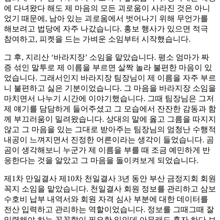
에 다녀왔다 해도 제 마음의 모든 괴로움이 사라진 것은 아니
었기 때문에, 남아 있는 괴로움에서 벗어나기 위해 무언가를
해보려고 법당에 자주 나갔습니다. 홍보 행사가 있으면 적극
참여하고, 피켓을 드는 가벼운 소임부터 시작했습니다.
그 후, 지리산 ‘바라지장’ 소임을 맡았습니다. 평소 엄마가 짜
증 섞인 말투로 제 이름을 부르면 살짝 놀라 불편한 마음이 있
었습니다. 그래서인지 바라지장 팀장님이 제 이름을 자주 부르
니 불편하고 싫은 기분이었습니다. 그 마음을 바라지장 소임을
마치면서 나누기 시간에 이야기했습니다. 그때 팀장님은 그저
제 얘기를 담담하게 들어주셨고 그 모습에서 잔잔한 감동과 함
께 부끄러움이 밀려왔습니다. 상대의 말에 옳고 그름을 따지지
않고 그 마음을 있는 그대로 받아주는 팀장님의 엄청난 수행적
내공이 느껴지면서 진정한 어른이라는 생각이 들었습니다. 곰
곰이 생각해보니 누군가 제 이름을 부를 때 조금 예민하게 반
응한다는 것을 알았고 그 마음을 돌이켜보게 되었습니다.
제1차 만일결사 제10차 천일결사 3년 동안 부산 금정지회 회원
꼭지 소임을 맡았습니다. 천일결사 회원 정보를 관리하고 삼보
수호비 납부 내역서와 회원 자격 심사 부분에 대한 데이터를
전산 입력하고 관리하는 역할이었습니다. 정보를 그때그때 잘
입력해야 하는 꼼꼼함이 필요한 일인데 아무래도 혼자 하다 보