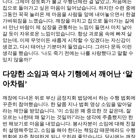
니다. 그제야 정토회가 불교 수행단체란 걸 알았고, 처음에는
집으로 돌아가고 싶은 마음이 일어났습니다. 하지만 수련 중에
그동안 꾹꾹 눌러온 제 마음을 사람들 앞에 내어놓으면서 한결
가벼워짐을 느꼈습니다. 깨장을 마치고 집으로 돌아가는 길에
서 만난 바람이 제 심장을 관통하는 느낌이 들면서 마치 날아
갈 듯이 자유로운 느낌이었습니다. 항상 괴로움 속에 빠져 살
았는데, 이제 무엇이든 새롭게 시작할 수 있겠다는 자신감이
생겼고, 다시 태어난 기분마저 들었습니다. 그러다 문득 이런
생각을 했습니다. ‘나도 죽기 전에는 나를 사랑했다고 말할 수
있지 않을까?’
다양한 소임과 역사 기행에서 깨어난 ‘알
아차림’
깨장에 다녀온 뒤로 부산 금정지회 법당에서 하는 수행 법회에
꾸준히 참여했습니다. 한 달쯤 지나 법회 영상 소임을 맡아달
라는 제안을 받았습니다. ‘이 소임은 꽤 중요한 것 같은데, 잘
모르는 나한테 왜 맡기는 것일까?’라는 생각에 주춤했지만 한
번 해보기로 마음을 내었습니다. 봉사자분이 소임에 대해 친절
히 설명해주었고, 소임을 해야 한다는 책임감 때문에라도 수행
법회에 자주 참여하게 되니 오히려 좋았습니다. 당시에는 깨장