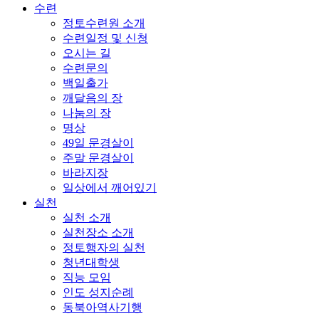
수련
정토수련원 소개
수련일정 및 신청
오시는 길
수련문의
백일출가
깨달음의 장
나눔의 장
명상
49일 문경살이
주말 문경살이
바라지장
일상에서 깨어있기
실천
실천 소개
실천장소 소개
정토행자의 실천
청년대학생
직능 모임
인도 성지순례
동북아역사기행