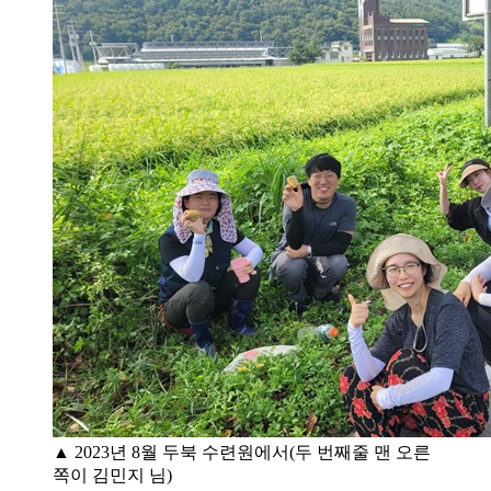
▲ 2023년 8월 두북 수련원에서(두 번째줄 맨 오른
쪽이 김민지 님)