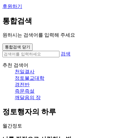
후원하기
통합검색
원하시는 검색어를 입력해 주세요
통합검색 닫기
검색
추천 검색어
천일결사
정토불교대학
경전반
즉문즉설
깨달음의 장
정토행자의 하루
월간정토