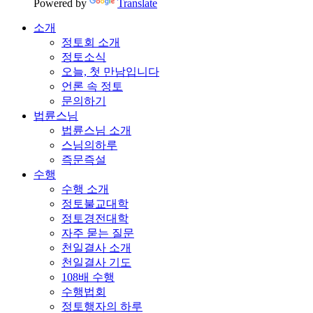
Powered by
Translate
소개
정토회 소개
정토소식
오늘, 첫 만남입니다
언론 속 정토
문의하기
법륜스님
법륜스님 소개
스님의하루
즉문즉설
수행
수행 소개
정토불교대학
정토경전대학
자주 묻는 질문
천일결사 소개
천일결사 기도
108배 수행
수행법회
정토행자의 하루