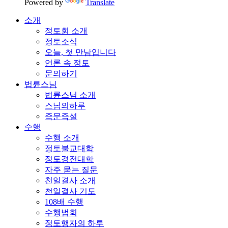
Powered by
Translate
소개
정토회 소개
정토소식
오늘, 첫 만남입니다
언론 속 정토
문의하기
법륜스님
법륜스님 소개
스님의하루
즉문즉설
수행
수행 소개
정토불교대학
정토경전대학
자주 묻는 질문
천일결사 소개
천일결사 기도
108배 수행
수행법회
정토행자의 하루