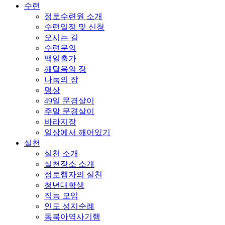
수련
정토수련원 소개
수련일정 및 신청
오시는 길
수련문의
백일출가
깨달음의 장
나눔의 장
명상
49일 문경살이
주말 문경살이
바라지장
일상에서 깨어있기
실천
실천 소개
실천장소 소개
정토행자의 실천
청년대학생
직능 모임
인도 성지순례
동북아역사기행