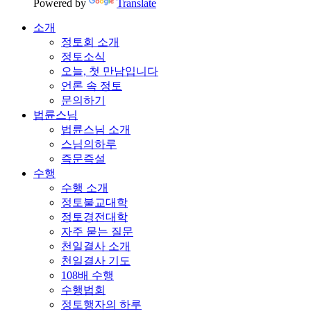
Powered by
Translate
소개
정토회 소개
정토소식
오늘, 첫 만남입니다
언론 속 정토
문의하기
법륜스님
법륜스님 소개
스님의하루
즉문즉설
수행
수행 소개
정토불교대학
정토경전대학
자주 묻는 질문
천일결사 소개
천일결사 기도
108배 수행
수행법회
정토행자의 하루