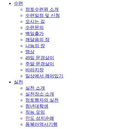
수련
정토수련원 소개
수련일정 및 신청
오시는 길
수련문의
백일출가
깨달음의 장
나눔의 장
명상
49일 문경살이
주말 문경살이
바라지장
일상에서 깨어있기
실천
실천 소개
실천장소 소개
정토행자의 실천
청년대학생
직능 모임
인도 성지순례
동북아역사기행