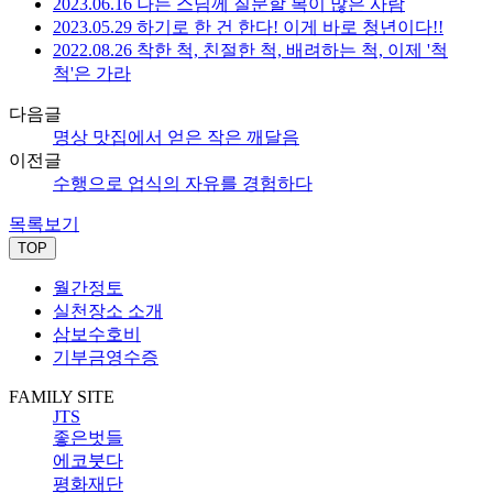
2023.06.16 나는 스님께 질문할 복이 많은 사람
2023.05.29 하기로 한 건 한다! 이게 바로 청년이다!!
2022.08.26 착한 척, 친절한 척, 배려하는 척, 이제 '척
척'은 가라
다음글
명상 맛집에서 얻은 작은 깨달음
이전글
수행으로 업식의 자유를 경험하다
목록보기
TOP
월간정토
실천장소 소개
삼보수호비
기부금영수증
FAMILY SITE
JTS
좋은벗들
에코붓다
평화재단