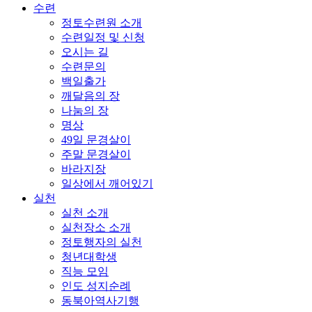
수련
정토수련원 소개
수련일정 및 신청
오시는 길
수련문의
백일출가
깨달음의 장
나눔의 장
명상
49일 문경살이
주말 문경살이
바라지장
일상에서 깨어있기
실천
실천 소개
실천장소 소개
정토행자의 실천
청년대학생
직능 모임
인도 성지순례
동북아역사기행