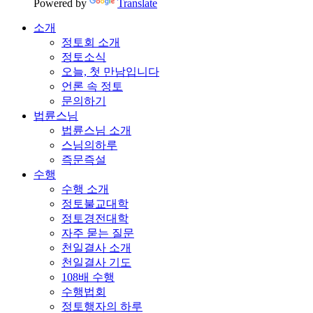
Powered by
Translate
소개
정토회 소개
정토소식
오늘, 첫 만남입니다
언론 속 정토
문의하기
법륜스님
법륜스님 소개
스님의하루
즉문즉설
수행
수행 소개
정토불교대학
정토경전대학
자주 묻는 질문
천일결사 소개
천일결사 기도
108배 수행
수행법회
정토행자의 하루