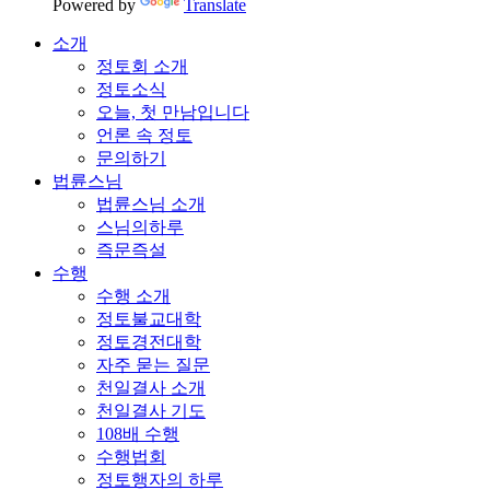
Powered by
Translate
소개
정토회 소개
정토소식
오늘, 첫 만남입니다
언론 속 정토
문의하기
법륜스님
법륜스님 소개
스님의하루
즉문즉설
수행
수행 소개
정토불교대학
정토경전대학
자주 묻는 질문
천일결사 소개
천일결사 기도
108배 수행
수행법회
정토행자의 하루