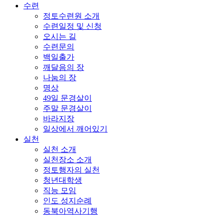
수련
정토수련원 소개
수련일정 및 신청
오시는 길
수련문의
백일출가
깨달음의 장
나눔의 장
명상
49일 문경살이
주말 문경살이
바라지장
일상에서 깨어있기
실천
실천 소개
실천장소 소개
정토행자의 실천
청년대학생
직능 모임
인도 성지순례
동북아역사기행