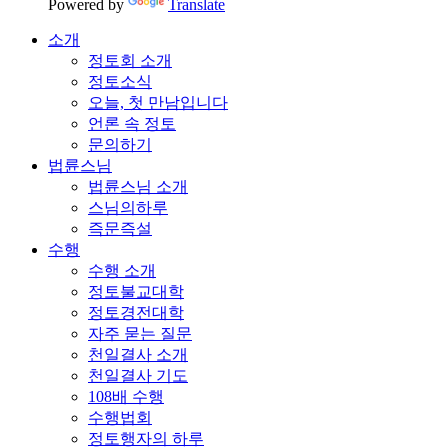
Powered by
Translate
소개
정토회 소개
정토소식
오늘, 첫 만남입니다
언론 속 정토
문의하기
법륜스님
법륜스님 소개
스님의하루
즉문즉설
수행
수행 소개
정토불교대학
정토경전대학
자주 묻는 질문
천일결사 소개
천일결사 기도
108배 수행
수행법회
정토행자의 하루