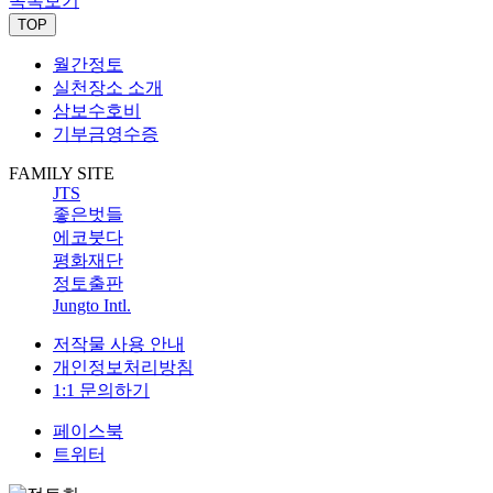
목록보기
TOP
월간정토
실천장소 소개
삼보수호비
기부금영수증
FAMILY SITE
JTS
좋은벗들
에코붓다
평화재단
정토출판
Jungto Intl.
저작물 사용 안내
개인정보처리방침
1:1 문의하기
페이스북
트위터