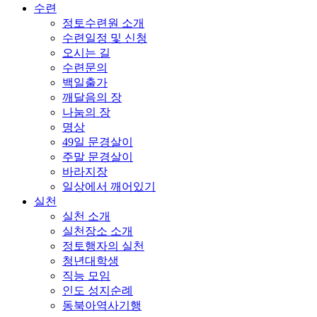
수련
정토수련원 소개
수련일정 및 신청
오시는 길
수련문의
백일출가
깨달음의 장
나눔의 장
명상
49일 문경살이
주말 문경살이
바라지장
일상에서 깨어있기
실천
실천 소개
실천장소 소개
정토행자의 실천
청년대학생
직능 모임
인도 성지순례
동북아역사기행