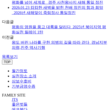
평화를 넘어 세계로 _경주 사천왕사지 새해 통일 정진
2026.01.23 캄캄한 새벽을 밝힌 천배 정진의 힘과 희망
_2026년 새해맞이 죽림정사 통일정진
다음글
평화의 염원을 품고 대륙을 달리다_2025년 북미지역 평
화실천 릴레이 1탄
이전글
왕도 버린 나라를 구한 의병의 길을 따라 걷다_경남지부
의령,진주 역사기행
목록보기
TOP
월간정토
실천장소 소개
삼보수호비
기부금영수증
FAMILY SITE
JTS
좋은벗들
에코붓다