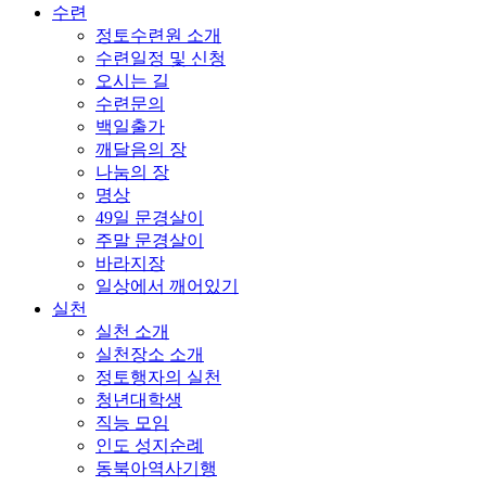
수련
정토수련원 소개
수련일정 및 신청
오시는 길
수련문의
백일출가
깨달음의 장
나눔의 장
명상
49일 문경살이
주말 문경살이
바라지장
일상에서 깨어있기
실천
실천 소개
실천장소 소개
정토행자의 실천
청년대학생
직능 모임
인도 성지순례
동북아역사기행