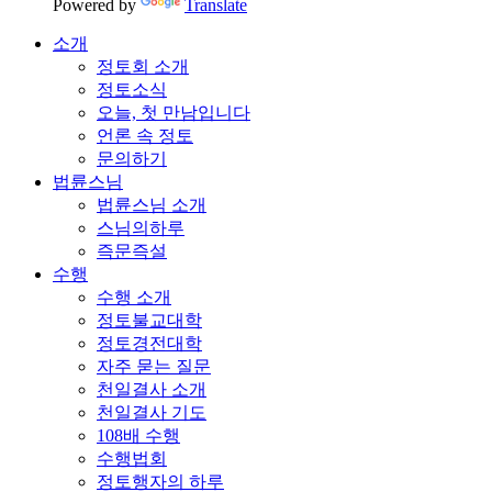
Powered by
Translate
소개
정토회 소개
정토소식
오늘, 첫 만남입니다
언론 속 정토
문의하기
법륜스님
법륜스님 소개
스님의하루
즉문즉설
수행
수행 소개
정토불교대학
정토경전대학
자주 묻는 질문
천일결사 소개
천일결사 기도
108배 수행
수행법회
정토행자의 하루