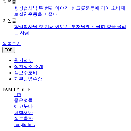
다음글
향상법사님 두 번째 이야기_빈그릇운동에 이어 소비제
로실천운동을 이끌다
이전글
향상법사님 첫 번째 이야기_부처님께 지극히 향을 올리
는 사람
목록보기
TOP
월간정토
실천장소 소개
삼보수호비
기부금영수증
FAMILY SITE
JTS
좋은벗들
에코붓다
평화재단
정토출판
Jungto Intl.