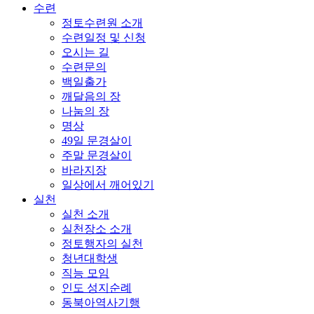
수련
정토수련원 소개
수련일정 및 신청
오시는 길
수련문의
백일출가
깨달음의 장
나눔의 장
명상
49일 문경살이
주말 문경살이
바라지장
일상에서 깨어있기
실천
실천 소개
실천장소 소개
정토행자의 실천
청년대학생
직능 모임
인도 성지순례
동북아역사기행