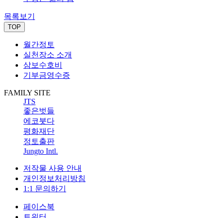
목록보기
TOP
월간정토
실천장소 소개
삼보수호비
기부금영수증
FAMILY SITE
JTS
좋은벗들
에코붓다
평화재단
정토출판
Jungto Intl.
저작물 사용 안내
개인정보처리방침
1:1 문의하기
페이스북
트위터