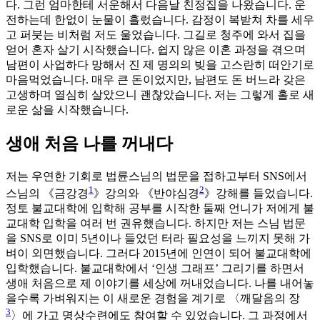
다. 그런 엄마한테 서운해서 다음날 친정집을 나왔습니다. 운
전하는데 한없이 눈물이 흘렀습니다. 감정이 복받쳐 차를 세우
고 퍼붓는 비처럼 저도 울었습니다. 그길로 청주에 와서 집을
얻어 혼자 살기 시작했습니다. 쉽지 않은 이혼 과정을 겪으며
남편이 사업하다 망해서 진 제 명의의 빚을 고스란히 떠안기로
마음먹었습니다. 매우 큰 돈이었지만, 남편도 돈 버느라 갖은
고생하며 열심히 살았으니 괜찮았습니다. 저는 그렇게 홀로 새
로운 삶을 시작했습니다.
생애 처음 나를 꺼내다
저는 우연한 기회로 법륜스님의 법문을 접하고부터 SNS에서
1
2
스님의 《금강경
》강의와 《반야심경
》강해를 들었습니다.
정토 불교대학에 입학해 공부를 시작한 둘째 언니가 저에게 불
교대학 입학을 여러 번 권유했습니다. 하지만 저는 스님 법문
을 SNS로 이미 5년이나 들었던 터라 필요성을 느끼지 못해 가
벼이 외면했습니다. 그러다 2015년에 인연이 되어 불교대학에
입학했습니다. 불교대학에서 ‘인생 그래프’ 그리기를 하면서
생애 처음으로 제 이야기를 세상에 꺼내었습니다. 나를 내어놓
을수록 가벼워지는 이 새로운 경험을 계기로 〈깨달음의 장
3
〉에 가고 명상수련에도 참여할 수 있었습니다. 그 과정에서