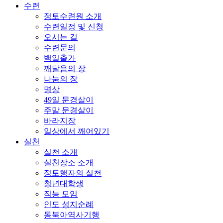
수련
정토수련원 소개
수련일정 및 신청
오시는 길
수련문의
백일출가
깨달음의 장
나눔의 장
명상
49일 문경살이
주말 문경살이
바라지장
일상에서 깨어있기
실천
실천 소개
실천장소 소개
정토행자의 실천
청년대학생
직능 모임
인도 성지순례
동북아역사기행