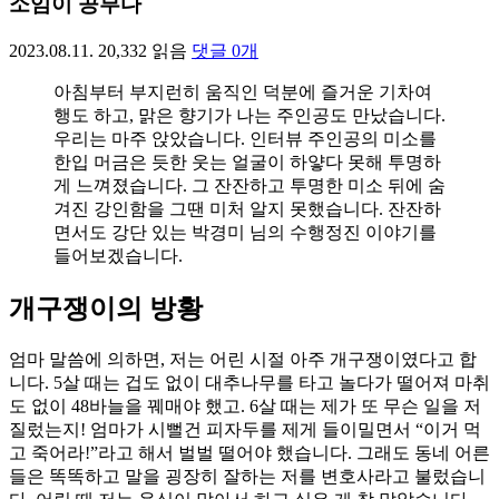
소임이 공부다
2023.08.11.
20,332
읽음
댓글
0
개
아침부터 부지런히 움직인 덕분에 즐거운 기차여
행도 하고, 맑은 향기가 나는 주인공도 만났습니다.
우리는 마주 앉았습니다. 인터뷰 주인공의 미소를
한입 머금은 듯한 웃는 얼굴이 하얗다 못해 투명하
게 느껴졌습니다. 그 잔잔하고 투명한 미소 뒤에 숨
겨진 강인함을 그땐 미처 알지 못했습니다. 잔잔하
면서도 강단 있는 박경미 님의 수행정진 이야기를
들어보겠습니다.
개구쟁이의 방황
엄마 말씀에 의하면, 저는 어린 시절 아주 개구쟁이였다고 합
니다. 5살 때는 겁도 없이 대추나무를 타고 놀다가 떨어져 마취
도 없이 48바늘을 꿰매야 했고. 6살 때는 제가 또 무슨 일을 저
질렀는지! 엄마가 시뻘건 피자두를 제게 들이밀면서 “이거 먹
고 죽어라!”라고 해서 벌벌 떨어야 했습니다. 그래도 동네 어른
들은 똑똑하고 말을 굉장히 잘하는 저를 변호사라고 불렀습니