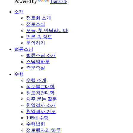
Powered by
Translate
소개
정토회 소개
정토소식
오늘, 첫 만남입니다
언론 속 정토
문의하기
법륜스님
법륜스님 소개
스님의하루
즉문즉설
수행
수행 소개
정토불교대학
정토경전대학
자주 묻는 질문
천일결사 소개
천일결사 기도
108배 수행
수행법회
정토행자의 하루