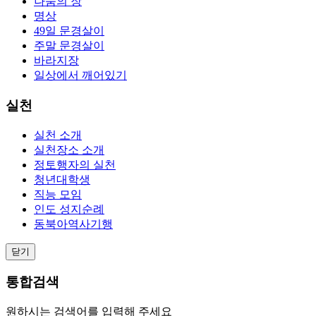
나눔의 장
명상
49일 문경살이
주말 문경살이
바라지장
일상에서 깨어있기
실천
실천 소개
실천장소 소개
정토행자의 실천
청년대학생
직능 모임
인도 성지순례
동북아역사기행
닫기
통합검색
원하시는 검색어를 입력해 주세요