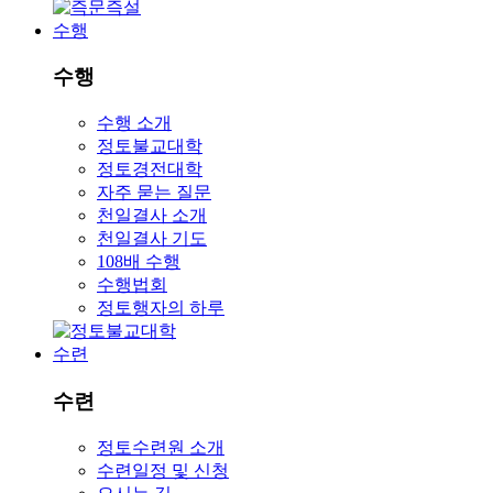
수행
수행
수행 소개
정토불교대학
정토경전대학
자주 묻는 질문
천일결사 소개
천일결사 기도
108배 수행
수행법회
정토행자의 하루
수련
수련
정토수련원 소개
수련일정 및 신청