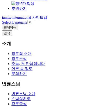
후원하기
jungto international
사이트맵
Select Language
▼
전체메뉴
검색
소개
정토회 소개
정토소식
오늘, 첫 만남입니다
언론 속 정토
문의하기
법륜스님
법륜스님 소개
스님의하루
즉문즉설