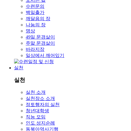
오시는 길
수련문의
백일출가
깨달음의 장
나눔의 장
명상
49일 문경살이
주말 문경살이
바라지장
일상에서 깨어있기
실천
실천
실천 소개
실천장소 소개
정토행자의 실천
청년대학생
직능 모임
인도 성지순례
동북아역사기행