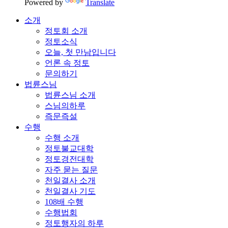
Powered by
Translate
소개
정토회 소개
정토소식
오늘, 첫 만남입니다
언론 속 정토
문의하기
법륜스님
법륜스님 소개
스님의하루
즉문즉설
수행
수행 소개
정토불교대학
정토경전대학
자주 묻는 질문
천일결사 소개
천일결사 기도
108배 수행
수행법회
정토행자의 하루