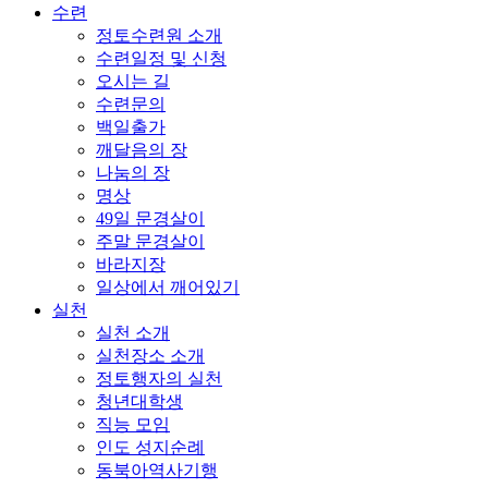
수련
정토수련원 소개
수련일정 및 신청
오시는 길
수련문의
백일출가
깨달음의 장
나눔의 장
명상
49일 문경살이
주말 문경살이
바라지장
일상에서 깨어있기
실천
실천 소개
실천장소 소개
정토행자의 실천
청년대학생
직능 모임
인도 성지순례
동북아역사기행