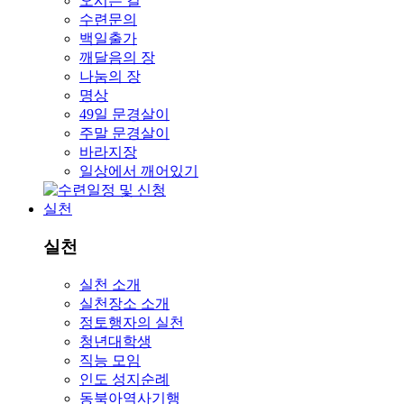
오시는 길
수련문의
백일출가
깨달음의 장
나눔의 장
명상
49일 문경살이
주말 문경살이
바라지장
일상에서 깨어있기
실천
실천
실천 소개
실천장소 소개
정토행자의 실천
청년대학생
직능 모임
인도 성지순례
동북아역사기행