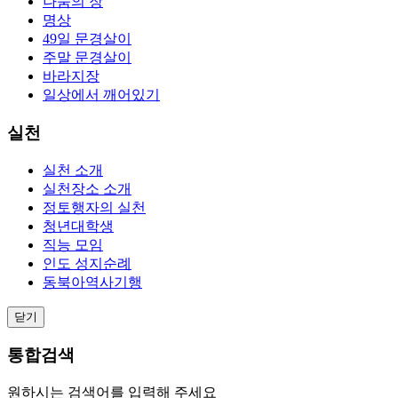
나눔의 장
명상
49일 문경살이
주말 문경살이
바라지장
일상에서 깨어있기
실천
실천 소개
실천장소 소개
정토행자의 실천
청년대학생
직능 모임
인도 성지순례
동북아역사기행
닫기
통합검색
원하시는 검색어를 입력해 주세요