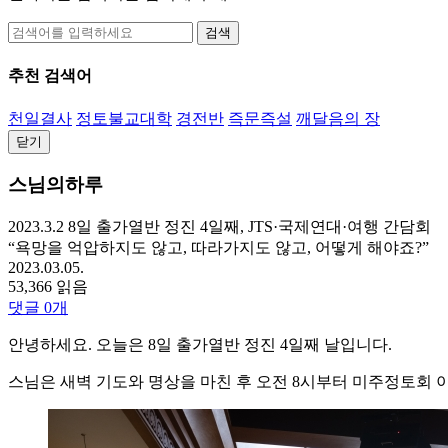
검색
추천 검색어
천일결사
정토불교대학
경전반
즉문즉설
깨달음의 장
닫기
스님의하루
2023.3.2 8일 출가열반 정진 4일째, JTS·국제연대·여행 간담회
“욕망을 억압하지도 않고, 따라가지도 않고, 어떻게 해야죠?”
2023.03.05.
53,366 읽음
댓글
0
개
안녕하세요. 오늘은 8일 출가열반 정진 4일째 날입니다.
스님은 새벽 기도와 명상을 마친 후 오전 8시부터 미주정토회