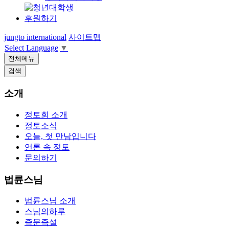
후원하기
jungto international
사이트맵
Select Language
▼
전체메뉴
검색
소개
정토회 소개
정토소식
오늘, 첫 만남입니다
언론 속 정토
문의하기
법륜스님
법륜스님 소개
스님의하루
즉문즉설