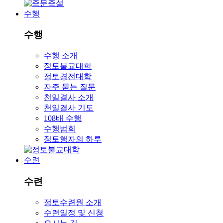
수행
수행
수행 소개
정토불교대학
정토경전대학
자주 묻는 질문
천일결사 소개
천일결사 기도
108배 수행
수행법회
정토행자의 하루
수련
수련
정토수련원 소개
수련일정 및 신청