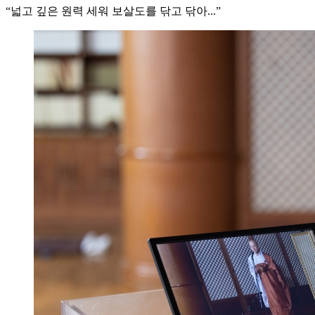
“넓고 깊은 원력 세워 보살도를 닦고 닦아...”