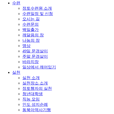
수련
정토수련원 소개
수련일정 및 신청
오시는 길
수련문의
백일출가
깨달음의 장
나눔의 장
명상
49일 문경살이
주말 문경살이
바라지장
일상에서 깨어있기
실천
실천 소개
실천장소 소개
정토행자의 실천
청년대학생
직능 모임
인도 성지순례
동북아역사기행