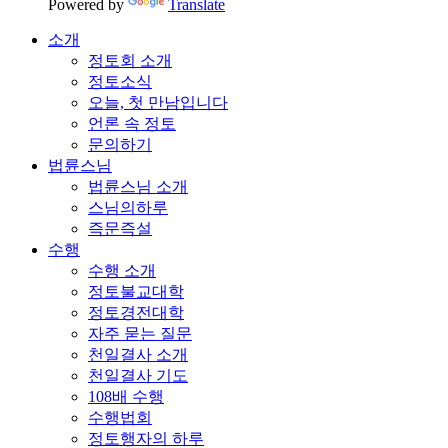
Powered by
Translate
소개
정토회 소개
정토소식
오늘, 첫 만남입니다
언론 속 정토
문의하기
법륜스님
법륜스님 소개
스님의하루
즉문즉설
수행
수행 소개
정토불교대학
정토경전대학
자주 묻는 질문
천일결사 소개
천일결사 기도
108배 수행
수행법회
정토행자의 하루