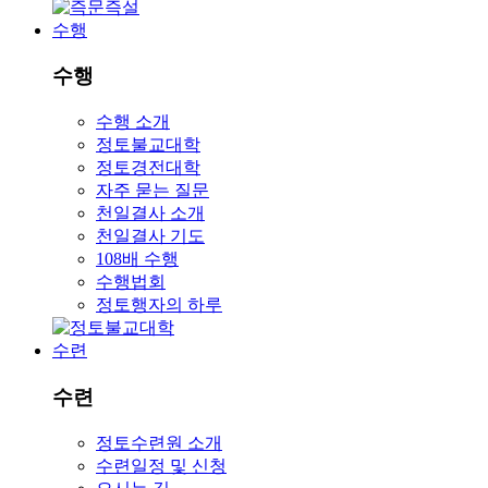
수행
수행
수행 소개
정토불교대학
정토경전대학
자주 묻는 질문
천일결사 소개
천일결사 기도
108배 수행
수행법회
정토행자의 하루
수련
수련
정토수련원 소개
수련일정 및 신청