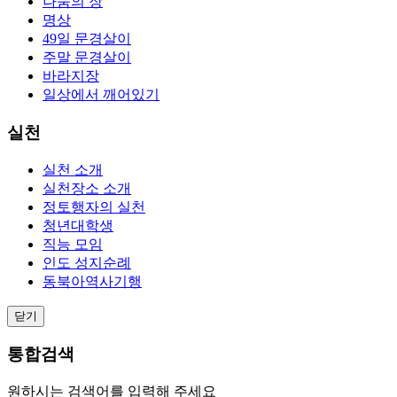
나눔의 장
명상
49일 문경살이
주말 문경살이
바라지장
일상에서 깨어있기
실천
실천 소개
실천장소 소개
정토행자의 실천
청년대학생
직능 모임
인도 성지순례
동북아역사기행
닫기
통합검색
원하시는 검색어를 입력해 주세요