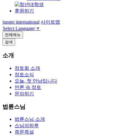
후원하기
jungto international
사이트맵
Select Language
▼
전체메뉴
검색
소개
정토회 소개
정토소식
오늘, 첫 만남입니다
언론 속 정토
문의하기
법륜스님
법륜스님 소개
스님의하루
즉문즉설