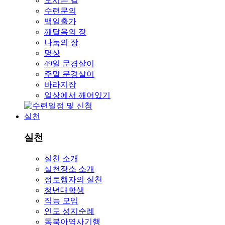
오시는 길
수련문의
백일출가
깨달음의 장
나눔의 장
명상
49일 문경살이
주말 문경살이
바라지장
일상에서 깨어있기
실천
실천
실천 소개
실천장소 소개
정토행자의 실천
청년대학생
직능 모임
인도 성지순례
동북아역사기행