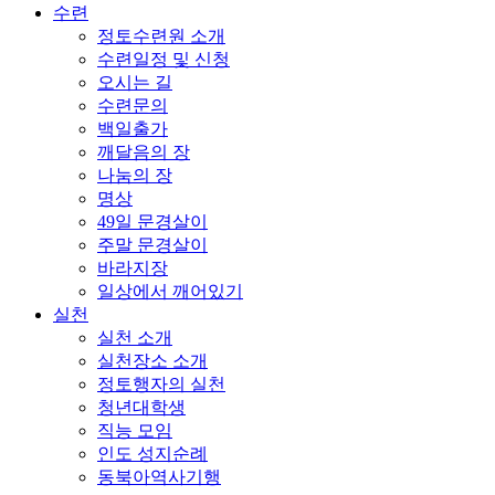
수련
정토수련원 소개
수련일정 및 신청
오시는 길
수련문의
백일출가
깨달음의 장
나눔의 장
명상
49일 문경살이
주말 문경살이
바라지장
일상에서 깨어있기
실천
실천 소개
실천장소 소개
정토행자의 실천
청년대학생
직능 모임
인도 성지순례
동북아역사기행