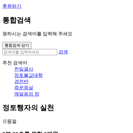
후원하기
통합검색
원하시는 검색어를 입력해 주세요
통합검색 닫기
검색
추천 검색어
천일결사
정토불교대학
경전반
즉문즉설
깨달음의 장
정토행자의 실천
으뜸절