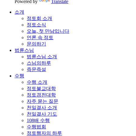
Powered by
Translate
소개
정토회 소개
정토소식
오늘, 첫 만남입니다
언론 속 정토
문의하기
법륜스님
법륜스님 소개
스님의하루
즉문즉설
수행
수행 소개
정토불교대학
정토경전대학
자주 묻는 질문
천일결사 소개
천일결사 기도
108배 수행
수행법회
정토행자의 하루