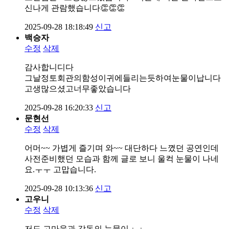
신나게 관람했습니다👏👏👏
2025-09-28 18:18:49
신고
백승자
수정
삭제
감사합니디다
그날정토회관의함성이귀에들리는듯하여눈물이납니다
고생많으셨고너무좋았습니다
2025-09-28 16:20:33
신고
문현선
수정
삭제
어머~~ 가볍게 즐기며 와~~ 대단하다 느꼈던 공연인데
사전준비했던 모습과 함께 글로 보니 울컥 눈물이 나네
요.ㅜㅜ 고맙습니다.
2025-09-28 10:13:36
신고
고우니
수정
삭제
저도 고마움과 감동의 눈물이ㆍㆍ