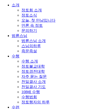
소개
정토회 소개
정토소식
오늘, 첫 만남입니다
언론 속 정토
문의하기
법륜스님
법륜스님 소개
스님의하루
즉문즉설
수행
수행 소개
정토불교대학
정토경전대학
자주 묻는 질문
천일결사 소개
천일결사 기도
108배 수행
수행법회
정토행자의 하루
수련