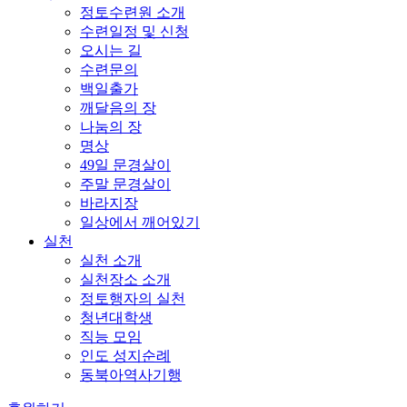
정토수련원 소개
수련일정 및 신청
오시는 길
수련문의
백일출가
깨달음의 장
나눔의 장
명상
49일 문경살이
주말 문경살이
바라지장
일상에서 깨어있기
실천
실천 소개
실천장소 소개
정토행자의 실천
청년대학생
직능 모임
인도 성지순례
동북아역사기행