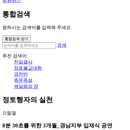
후원하기
통합검색
원하시는 검색어를 입력해 주세요
통합검색 닫기
검색
추천 검색어
천일결사
정토불교대학
경전반
즉문즉설
깨달음의 장
정토행자의 실천
으뜸절
8분 30초를 위한 3개월_경남지부 입재식 공연