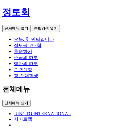
정토회
전체메뉴 열기
통합검색 열기
오늘, 첫 만남입니다
정토불교대학
후원하기
스님의 하루
행자의 하루
수련신청
청년·대학생
전체메뉴
전체메뉴 닫기
JUNGTO INTERNATIONAL
사이트맵