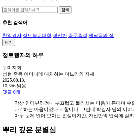
검색
추천 검색어
천일결사
정토불교대학
경전반
즉문즉설
깨달음의 장
닫기
정토행자의 하루
구미지회
성형 중독 어머니에 대처하는 며느리의 자세
2025.08.13.
10,556 읽음
댓글
0
개
막상 인터뷰하려니 부끄럽고 물러서는 마음이 든다며 수줍은
나?' 하는 마음이었다고 합니다. 그런데 박길자 님의 이
아무 문제 없어 보이는 인생이지만, 자신만의 업식에 걸려
뿌리 깊은 분별심