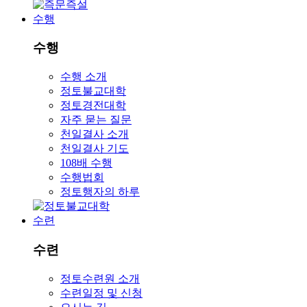
수행
수행
수행 소개
정토불교대학
정토경전대학
자주 묻는 질문
천일결사 소개
천일결사 기도
108배 수행
수행법회
정토행자의 하루
수련
수련
정토수련원 소개
수련일정 및 신청