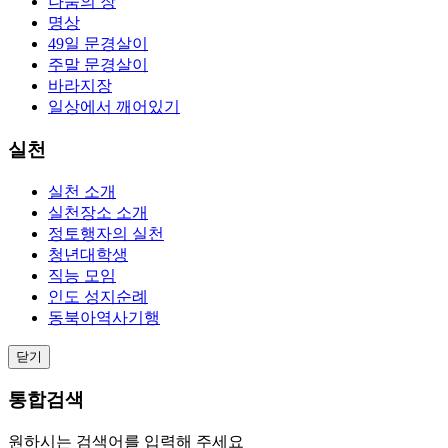
나눔의 장
명상
49일 문경살이
주말 문경살이
바라지장
일상에서 깨어있기
실천
실천 소개
실천장소 소개
정토행자의 실천
청년대학생
직능 모임
인도 성지순례
동북아역사기행
닫기
통합검색
원하시는 검색어를 입력해 주세요