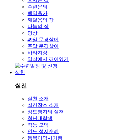
오시는 길
수련문의
백일출가
깨달음의 장
나눔의 장
명상
49일 문경살이
주말 문경살이
바라지장
일상에서 깨어있기
실천
실천
실천 소개
실천장소 소개
정토행자의 실천
청년대학생
직능 모임
인도 성지순례
동북아역사기행