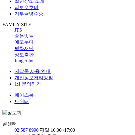
실천장소 소개
삼보수호비
기부금영수증
FAMILY SITE
JTS
좋은벗들
에코붓다
평화재단
정토출판
Jungto Intl.
저작물 사용 안내
개인정보처리방침
1:1 문의하기
페이스북
트위터
콜센터
02 587 8990
평일 10:00~17:00