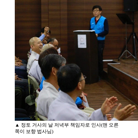
▲ 정토 거사의 날 저녁부 책임자로 인사(맨 오른
쪽이 보향 법사님)