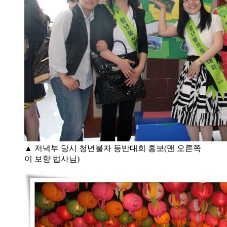
▲ 저녁부 당시 청년불자 등반대회 홍보(맨 오른쪽
이 보향 법사님)