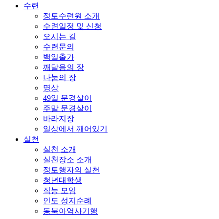
수련
정토수련원 소개
수련일정 및 신청
오시는 길
수련문의
백일출가
깨달음의 장
나눔의 장
명상
49일 문경살이
주말 문경살이
바라지장
일상에서 깨어있기
실천
실천 소개
실천장소 소개
정토행자의 실천
청년대학생
직능 모임
인도 성지순례
동북아역사기행