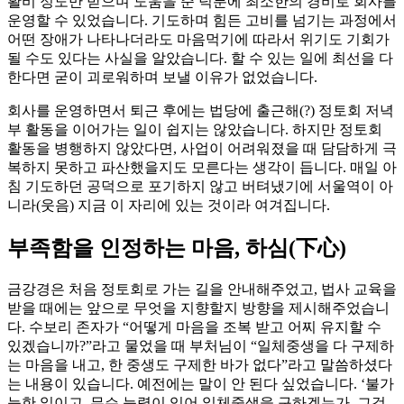
활비 정도만 받으며 도움을 준 덕분에 최소한의 경비로 회사를
운영할 수 있었습니다. 기도하며 힘든 고비를 넘기는 과정에서
어떤 장애가 나타나더라도 마음먹기에 따라서 위기도 기회가
될 수도 있다는 사실을 알았습니다. 할 수 있는 일에 최선을 다
한다면 굳이 괴로워하며 보낼 이유가 없었습니다.
회사를 운영하면서 퇴근 후에는 법당에 출근해(?) 정토회 저녁
부 활동을 이어가는 일이 쉽지는 않았습니다. 하지만 정토회
활동을 병행하지 않았다면, 사업이 어려워졌을 때 담담하게 극
복하지 못하고 파산했을지도 모른다는 생각이 듭니다. 매일 아
침 기도하던 공덕으로 포기하지 않고 버텨냈기에 서울역이 아
니라(웃음) 지금 이 자리에 있는 것이라 여겨집니다.
부족함을 인정하는 마음, 하심(下心)
금강경은 처음 정토회로 가는 길을 안내해주었고, 법사 교육을
받을 때에는 앞으로 무엇을 지향할지 방향을 제시해주었습니
다. 수보리 존자가 “어떻게 마음을 조복 받고 어찌 유지할 수
있겠습니까?”라고 물었을 때 부처님이 “일체중생을 다 구제하
는 마음을 내고, 한 중생도 구제한 바가 없다”라고 말씀하셨다
는 내용이 있습니다. 예전에는 말이 안 된다 싶었습니다. ‘불가
능한 일이고, 무슨 능력이 있어 일체중생을 구하겠는가, 그것