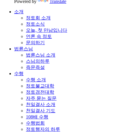
Powered by
Translate
소개
정토회 소개
정토소식
오늘, 첫 만남입니다
언론 속 정토
문의하기
법륜스님
법륜스님 소개
스님의하루
즉문즉설
수행
수행 소개
정토불교대학
정토경전대학
자주 묻는 질문
천일결사 소개
천일결사 기도
108배 수행
수행법회
정토행자의 하루