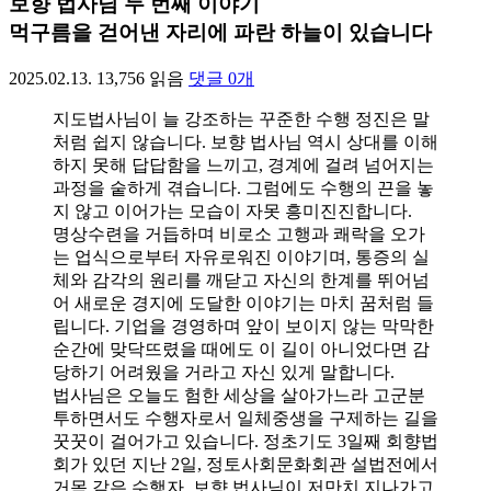
보향 법사님 두 번째 이야기
먹구름을 걷어낸 자리에 파란 하늘이 있습니다
2025.02.13.
13,756
읽음
댓글
0
개
지도법사님이 늘 강조하는 꾸준한 수행 정진은 말
처럼 쉽지 않습니다. 보향 법사님 역시 상대를 이해
하지 못해 답답함을 느끼고, 경계에 걸려 넘어지는
과정을 숱하게 겪습니다. 그럼에도 수행의 끈을 놓
지 않고 이어가는 모습이 자못 흥미진진합니다.
명상수련을 거듭하며 비로소 고행과 쾌락을 오가
는 업식으로부터 자유로워진 이야기며, 통증의 실
체와 감각의 원리를 깨닫고 자신의 한계를 뛰어넘
어 새로운 경지에 도달한 이야기는 마치 꿈처럼 들
립니다. 기업을 경영하며 앞이 보이지 않는 막막한
순간에 맞닥뜨렸을 때에도 이 길이 아니었다면 감
당하기 어려웠을 거라고 자신 있게 말합니다.
법사님은 오늘도 험한 세상을 살아가느라 고군분
투하면서도 수행자로서 일체중생을 구제하는 길을
꿋꿋이 걸어가고 있습니다. 정초기도 3일째 회향법
회가 있던 지난 2일, 정토사회문화회관 설법전에서
거목 같은 수행자, 보향 법사님이 저만치 지나가고