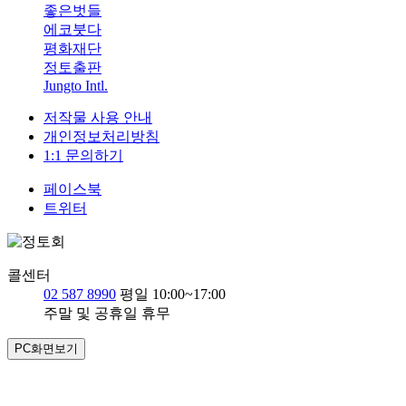
좋은벗들
에코붓다
평화재단
정토출판
Jungto Intl.
저작물 사용 안내
개인정보처리방침
1:1 문의하기
페이스북
트위터
콜센터
02 587 8990
평일 10:00~17:00
주말 및 공휴일 휴무
PC화면보기