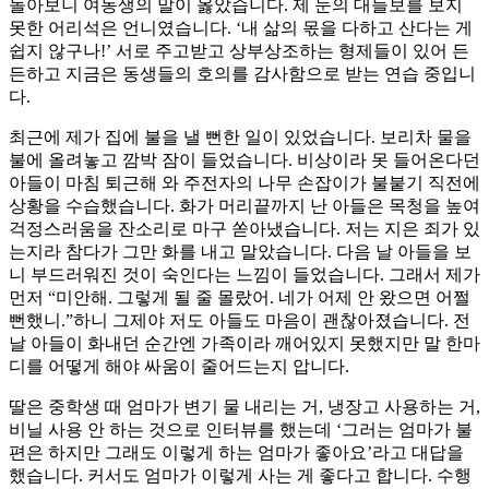
돌아보니 여동생의 말이 옳았습니다. 제 눈의 대들보를 보지
못한 어리석은 언니였습니다. ‘내 삶의 몫을 다하고 산다는 게
쉽지 않구나!’ 서로 주고받고 상부상조하는 형제들이 있어 든
든하고 지금은 동생들의 호의를 감사함으로 받는 연습 중입니
다.
최근에 제가 집에 불을 낼 뻔한 일이 있었습니다. 보리차 물을
불에 올려놓고 깜박 잠이 들었습니다. 비상이라 못 들어온다던
아들이 마침 퇴근해 와 주전자의 나무 손잡이가 불붙기 직전에
상황을 수습했습니다. 화가 머리끝까지 난 아들은 목청을 높여
걱정스러움을 잔소리로 마구 쏟아냈습니다. 저는 지은 죄가 있
는지라 참다가 그만 화를 내고 말았습니다. 다음 날 아들을 보
니 부드러워진 것이 숙인다는 느낌이 들었습니다. 그래서 제가
먼저 “미안해. 그렇게 될 줄 몰랐어. 네가 어제 안 왔으면 어쩔
뻔했니.”하니 그제야 저도 아들도 마음이 괜찮아졌습니다. 전
날 아들이 화내던 순간엔 가족이라 깨어있지 못했지만 말 한마
디를 어떻게 해야 싸움이 줄어드는지 압니다.
딸은 중학생 때 엄마가 변기 물 내리는 거, 냉장고 사용하는 거,
비닐 사용 안 하는 것으로 인터뷰를 했는데 ‘그러는 엄마가 불
편은 하지만 그래도 이렇게 하는 엄마가 좋아요’라고 대답을
했습니다. 커서도 엄마가 이렇게 사는 게 좋다고 합니다. 수행