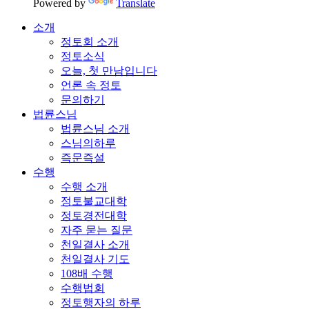
Powered by
Translate
소개
정토회 소개
정토소식
오늘, 첫 만남입니다
언론 속 정토
문의하기
법륜스님
법륜스님 소개
스님의하루
즉문즉설
수행
수행 소개
정토불교대학
정토경전대학
자주 묻는 질문
천일결사 소개
천일결사 기도
108배 수행
수행법회
정토행자의 하루