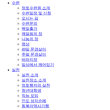
수련
정토수련원 소개
수련일정 및 신청
오시는 길
수련문의
백일출가
깨달음의 장
나눔의 장
명상
49일 문경살이
주말 문경살이
바라지장
일상에서 깨어있기
실천
실천 소개
실천장소 소개
정토행자의 실천
청년대학생
직능 모임
인도 성지순례
동북아역사기행