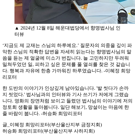
▲ 2024년 12월 8일 해운대법당에서 향명법사님 인
터뷰
‘지금도 제 교재는 스님의 하루예요.’ 질문자의 의중을 깊이 파
악한 스님의 적확한 답변을 자세히 읽는다는 향명법사님의 말
씀을 듣는 제 얼굴에 미소가 번집니다. 늘 고민하지만 두려워
밀쳐두었던 일, 피하고 싶은 문제를 풀 열쇠를 찾은 것 같습니
다. 행복과 자유에 한층 가까워진 하루였습니다. -이혜정 희망
리포터
한 도반의 이야기가 인상깊게 남아있습니다. '발 씻다가 손까
지 씻었다.' 법사님과의 인터뷰와 기사 쓰기가 저에게 그랬습
니다. 영화의 장면처럼 보이고 들렸던 법사님의 이야기에 저의
정토회 생활을 돌아봅니다. 일단 해보기, 망설이는 마음에 한
줄 바람이 붑니다. -허승화 희망리포터
글_이혜정 희망리포터(부산울산지부 금정지회)
허승화 희망리포터(부산울산지부 사하지회)