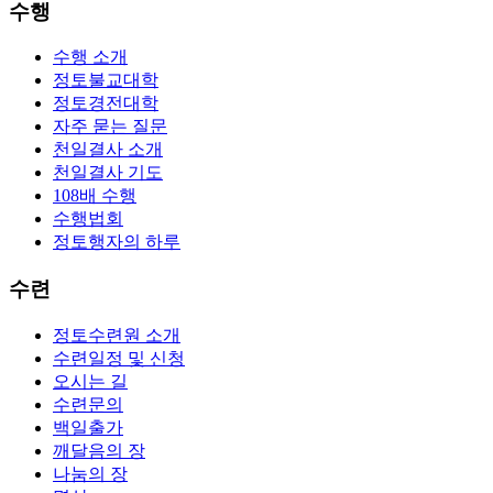
수행
수행 소개
정토불교대학
정토경전대학
자주 묻는 질문
천일결사 소개
천일결사 기도
108배 수행
수행법회
정토행자의 하루
수련
정토수련원 소개
수련일정 및 신청
오시는 길
수련문의
백일출가
깨달음의 장
나눔의 장