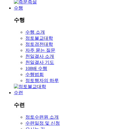
수행
수행
수행 소개
정토불교대학
정토경전대학
자주 묻는 질문
천일결사 소개
천일결사 기도
108배 수행
수행법회
정토행자의 하루
수련
수련
정토수련원 소개
수련일정 및 신청