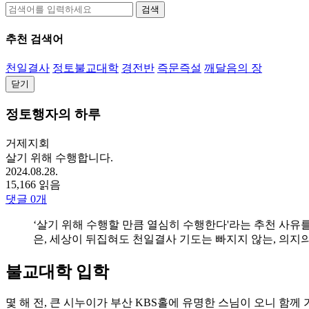
검색
추천 검색어
천일결사
정토불교대학
경전반
즉문즉설
깨달음의 장
닫기
정토행자의 하루
거제지회
살기 위해 수행합니다.
2024.08.28.
15,166 읽음
댓글
0
개
‘살기 위해 수행할 만큼 열심히 수행한다'라는 추천 사유
은, 세상이 뒤집혀도 천일결사 기도는 빠지지 않는, 의지
불교대학 입학
몇 해 전, 큰 시누이가 부산 KBS홀에 유명한 스님이 오니 함