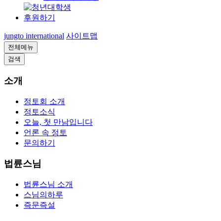
후원하기
jungto international
사이트맵
전체메뉴
검색
소개
정토회 소개
정토소식
오늘, 첫 만남입니다
언론 속 정토
문의하기
법륜스님
법륜스님 소개
스님의하루
즉문즉설