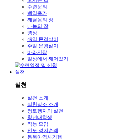
오시는 길
수련문의
백일출가
깨달음의 장
나눔의 장
명상
49일 문경살이
주말 문경살이
바라지장
일상에서 깨어있기
실천
실천
실천 소개
실천장소 소개
정토행자의 실천
청년대학생
직능 모임
인도 성지순례
동북아역사기행