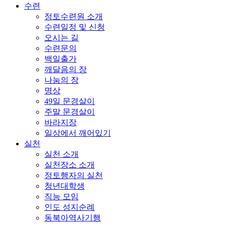
수련
정토수련원 소개
수련일정 및 신청
오시는 길
수련문의
백일출가
깨달음의 장
나눔의 장
명상
49일 문경살이
주말 문경살이
바라지장
일상에서 깨어있기
실천
실천 소개
실천장소 소개
정토행자의 실천
청년대학생
직능 모임
인도 성지순례
동북아역사기행