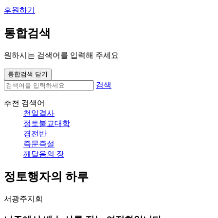
후원하기
통합검색
원하시는 검색어를 입력해 주세요
통합검색 닫기
검색
추천 검색어
천일결사
정토불교대학
경전반
즉문즉설
깨달음의 장
정토행자의 하루
서광주지회