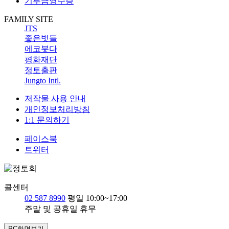
기부금영수증
FAMILY SITE
JTS
좋은벗들
에코붓다
평화재단
정토출판
Jungto Intl.
저작물 사용 안내
개인정보처리방침
1:1 문의하기
페이스북
트위터
콜센터
02 587 8990
평일 10:00~17:00
주말 및 공휴일 휴무
PC화면보기