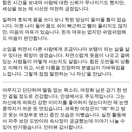
힘든 시간을 보내며 사람에 대한 신뢰가 무너지기도 했지만,
세상을 보는 제 시선은 여전히 긍정입니다.
일하며 호되게 몸을 쓰다 보니 헛된 망상이 들어올 틈이 없습
니다. 이젠 나이 들어 몸도 쉬이 뻐근하고 빨리 풀리지도 않지
만, 마음의 여유가 있습니다. 돈의 여유는 없지만 쉬엄쉬엄해
도 마음이 편안합니다.
소임을 하면서 다른 사람에게 조금이나마 보탬이 되는 삶을 살
수 있다는 희망이 생겼습니다. 자연스럽게 웃음이 나오고 곁에
있는 사람들이 어떻게 사는지도 살핍니다. 힘든 도반들의 상황
도 이해가 되고, 서로 다름을 인정하며 분별심이 가벼워짐을
느낍니다. 그렇게 점점 발전하는 '나 자신'을 만납니다.
야무지고 단단하며 떨림 없는 목소리, 여정화 님은 감기 한 번
안 걸릴 정도로 건강합니다. 인생에서도 주도적입니다. 그는
자신에게 씌워진 강한 이미지를 좋아하지 않는다지만 제 눈엔
콩깍지가 씌운 듯 멋있습니다. 과묵한 여장군이 “예” 하고 방
긋 웃는 여장부로 변신 중인 모습은 이뻤습니다. 실천 활동에
서 자주 보던 도반이라 속사정이 궁금했는데 이야기 나눌 수
있어 반가웠습니다. 인터뷰 감사합니다.