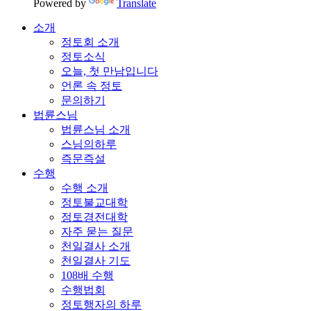
Powered by
Translate
소개
정토회 소개
정토소식
오늘, 첫 만남입니다
언론 속 정토
문의하기
법륜스님
법륜스님 소개
스님의하루
즉문즉설
수행
수행 소개
정토불교대학
정토경전대학
자주 묻는 질문
천일결사 소개
천일결사 기도
108배 수행
수행법회
정토행자의 하루