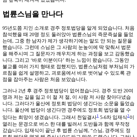
법륜스님을 만나다
95년도쯤 지인 소개로 경주 정토법당을 알게 되었습니다. 처음
참석했을 때 20명 정도 둘러앉아 법륜스님의 즉문즉설을 들었
는데, 그중 한 남자가 제가 생각하기에는 말도 안 되는 질문을
했습니다. 그런데 스님은 그 사람의 눈높이에 딱 맞춰서 법문
을 해주시며 그 질문자가 깨우치게 하는 과정을 보고 감동했습
니다. 그리고 ‘바로 이분이다’ 하는 느낌이 왔습니다. 그동안
불교를 여러 가지 형태로 접했지만, 법륜스님처럼 부처님의 가
르침을 쉽게 설명하고, 괴로움에서 바로 벗어날 수 있도록 관
점을 잡아주는 사람은 처음 보았습니다.
그러나 2년 후 경주 정토법당이 없어졌습니다. 경주 도반 20여
명과 저는 길을 잃고 이 절 저 절, 이 사람 저 사람 찾아다녔습
니다. 그러다가 울산에 정토회 법당이 생긴다는 소문을 들었습
니다. 울산에 법당이 생긴다면 경주에도 정토회 법당을 열 수
1
2
있다는 희망이 생겼습니다. 그래서 천일결사
5-6차 입재식
이
열리는 문경으로 버스 한 대를 빌려서 도반들과 함께 무작정
갔습니다. 입재식이 끝난 후 법륜 스님께, “스님, 경주에도 정
토회 법당을 열게 해 주십시오!” 라고 말씀 드렸습니다. 그러나