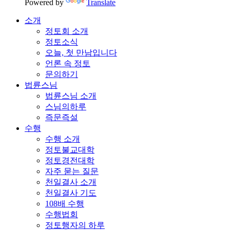
Powered by
Translate
소개
정토회 소개
정토소식
오늘, 첫 만남입니다
언론 속 정토
문의하기
법륜스님
법륜스님 소개
스님의하루
즉문즉설
수행
수행 소개
정토불교대학
정토경전대학
자주 묻는 질문
천일결사 소개
천일결사 기도
108배 수행
수행법회
정토행자의 하루