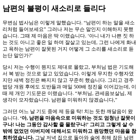
남편의 불평이 새소리로 들리다
무변심 법사님은 이렇게 말했습니다. “남편이 하는 말을 새소
리처럼 들어보세요” 그러나 저는 무슨 말인지 이해하지 못했
습니다. 그때 제 마음은 딱 이랬습니다. ‘아니 내가 나쁜 짓 하
는 것도 아니고 좋은 일 하며 잘살고 있는데, 그런 나에게 화내
고 욕하는 남편이 잘못된 거지 어떻게 그 소리를 새소리로 듣
는단 말인가?’
당시 저는 수행이 뭔지도 제대로 몰랐고, 부처님 법은 기도해
서 복 받는 것으로 알고 있었습니다. 이렇게 무지한 수행자였
지만 새벽 정진은 빠지지 않고 꾸준히 했습니다. 그리고 경주
법당 개원 후에도 도반들과 매일 500배 정진을 이어갔는데, 이
때 제 개인 기도문은 이랬습니다. “부처님, 관세음보살님, 제
생각이 모자랐습니다. 남편을 미워하지 않겠습니다,”
그러던 어느 날 기도 중에 제 등을 탁! 치는 듯한 깨달음이 왔
습니다.
‘아, 남편을 마음속으로 미워하는 것도 엄청난 잘못이
구나! 나는 그동안 감사할 줄 몰랐구나!’ 그리고 그렇게 살 수
밖에 없었던 아버지에 대해서도 미워하고 원망했던 마음을 참
회하였습니다.
그날 저녁 집으로 돌아와 술에 취해 잠든 남편