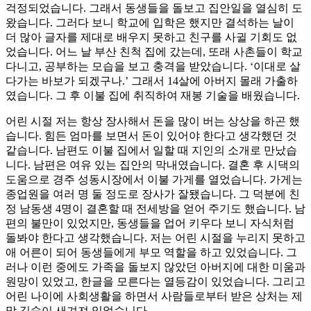
걱정되었습니다. 그래서 동생들을 돌보고 집안일을 열심히 도
왔습니다. 그러다 보니 학교에 입학은 했지만 결석하는 날이
더 많아 글자를 제대로 배우지 못하고 친구를 사귈 기회도 없
었습니다. 어느 날 부산 친척 집에 갔는데, 또래 사촌들이 학교
다니고, 공부하는 모습을 보고 충격을 받았습니다. ‘이대로 살
다가는 바보가 되겠구나.’ 그래서 14살에 아버지 몰래 가출하
였습니다. 그 후 이불 집에 취직하여 재봉 기술을 배웠습니다.
어린 시절 저는 항상 장사해서 돈을 많이 버는 상상을 하곤 했
습니다. 힘든 엄마를 보면서 돈이 있어야 한다고 생각했던 것
같습니다. 남편도 이불 집에서 일할 때 지인의 소개로 만났습
니다. 남편은 여유 있는 집안의 막내였습니다. 결혼 후 시댁의
도움으로 경주 성동시장에서 이불 가게를 열었습니다. 가게는
종업원을 여러 명 둘 정도로 장사가 잘됐습니다. 그 덕분에 친
정 남동생 4명이 결혼할 때 전세방을 얻어 주기도 했습니다. 남
편의 불만이 있었지만, 동생들을 업어 키우다 보니 자식처럼
돌봐야 한다고 생각했습니다. 저는 어린 시절을 누리지 못하고
애 어른이 되어 동생들에게 부모 역할을 하고 있었습니다. 그
러나 이런 중에도 가족을 돌보지 않았던 아버지에 대한 미움과
원망이 있었고, 한글을 모른다는 열등감이 있었습니다. 그리고
어린 나이에 사회생활을 하면서 사람들로부터 받은 상처는 제
맘 깊숙이 새겨져 있었습니다.