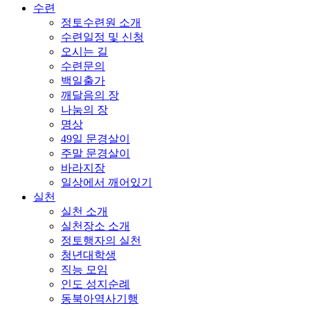
수련
정토수련원 소개
수련일정 및 신청
오시는 길
수련문의
백일출가
깨달음의 장
나눔의 장
명상
49일 문경살이
주말 문경살이
바라지장
일상에서 깨어있기
실천
실천 소개
실천장소 소개
정토행자의 실천
청년대학생
직능 모임
인도 성지순례
동북아역사기행