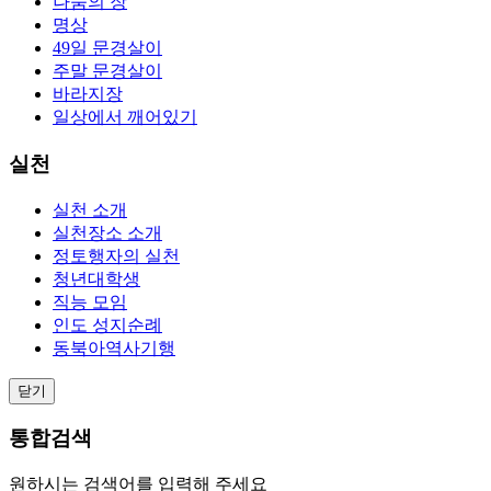
나눔의 장
명상
49일 문경살이
주말 문경살이
바라지장
일상에서 깨어있기
실천
실천 소개
실천장소 소개
정토행자의 실천
청년대학생
직능 모임
인도 성지순례
동북아역사기행
닫기
통합검색
원하시는 검색어를 입력해 주세요