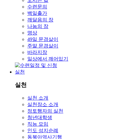
오시는 길
수련문의
백일출가
깨달음의 장
나눔의 장
명상
49일 문경살이
주말 문경살이
바라지장
일상에서 깨어있기
실천
실천
실천 소개
실천장소 소개
정토행자의 실천
청년대학생
직능 모임
인도 성지순례
동북아역사기행