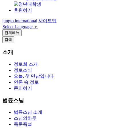
후원하기
jungto international
사이트맵
Select Language
▼
전체메뉴
검색
소개
정토회 소개
정토소식
오늘, 첫 만남입니다
언론 속 정토
문의하기
법륜스님
법륜스님 소개
스님의하루
즉문즉설