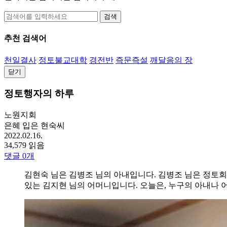
검색
추천 검색어
천일결사
정토불교대학
경전반
즉문즉설
깨달음의 장
닫기
정토행자의 하루
노원지회
은혜 입은 현숙씨
2022.02.16.
34,579 읽음
댓글
0
개
김현숙 님은 김병조 님의 아내입니다. 김병조 님은 정토회
있는 김지현 님의 어머니입니다. 오늘은, 누구의 아내나 