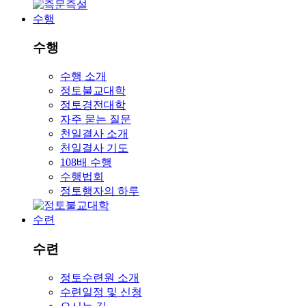
수행
수행
수행 소개
정토불교대학
정토경전대학
자주 묻는 질문
천일결사 소개
천일결사 기도
108배 수행
수행법회
정토행자의 하루
수련
수련
정토수련원 소개
수련일정 및 신청