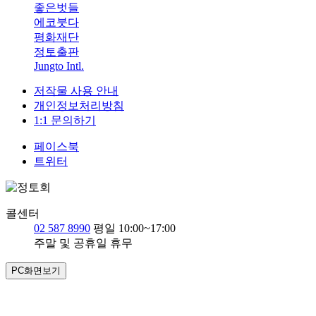
좋은벗들
에코붓다
평화재단
정토출판
Jungto Intl.
저작물 사용 안내
개인정보처리방침
1:1 문의하기
페이스북
트위터
콜센터
02 587 8990
평일 10:00~17:00
주말 및 공휴일 휴무
PC화면보기