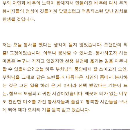
부와 자연과 배추의 노력이 합해져서 만들어진 배추에 다시 우리
봉사자들의 정성이 깃들어져 맛깔스럽고 먹음직스런 맛난 김치로
탄생될 것입니다
.
저는 오늘 봉사를 했다는 생각이 들지 않았습니다
.
오랜만의 외
출
!
그것이었습니다
.
아무나 봉사할 수 있나요
.
봉사하고자 하는
마음은 누구나 가지고 있겠지만 선뜻 실천에 옮기는 일을 아무나
할 수 있을까요
?
오늘 하루 부처님의 품안에서 잘 쓰이고자 모인,
부처님을 그대로 닮은 도반들과 아름다운 자연의 품에서 봉사하
는 것은 고된 일을 하러 온 게 아니라 선택 받았다는 기분이 드
는
,
참으로 보람되고 귀한 시간이었습니다
.
깨끗해 티가 없는 너무
도 천진한 미소를 가진 봉사자들과 즐겁고 행복한 시간들을 보내
게 되어 제가 오히려 기를 듬뿍 받고 왔습니다
.