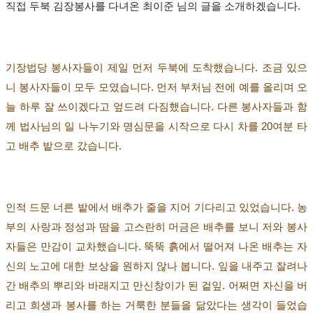
직접 두북 김장봉사를 다녀온 최이준 님의 글을 소개하겠습니다
.
기장법당 봉사자들이 제일 먼저 두북에 도착했습니다
.
조금 있으
니 봉사자들이 모두 모였습니다
.
먼저 부처님 전에 예를 올리며 오
늘 하루 잘 쓰이겠다고 엎드려 다짐했습니다
.
다른 봉사자들과 함
께 법사님의 일 나누기와 명심문을 시작으로 다시 차를
20
여분 타
고 배추 밭으로 갔습니다
.
인적 드문 너른 밭에서 배추가 줄을 지어 기다리고 있었습니다
.
농
부의 사랑과 정성과 땀을 고스란히 머금은 배추를 보니 저와 봉사
자들은 만감이 교차했습니다
.
뚝뚝 흙에서 떨어져 나온 배추는 자
신의 노고에 대한 보상을 원하지 않나 봅니다
.
잎을 내주고 잘려나
간 배추의 뿌리와 바래지고 만신창이가 된 겉잎
.
어쩌면 자신을 버
리고 희생과 봉사를 하는 거룩한 분들을 닮았다는 생각이 들었습