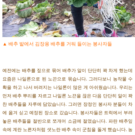
▲
배추 밭에서 김장용 배추를 거둬 들이는 봉사자들
예전에는 배추를 짚으로 묶어 배추가 알이 단단히 꽉 차게 했는데
요즘은 나일론으로 된 노끈으로 묶습니다
.
그러다보니 농작물 수
확을 하고 나서 버려지는 나일론이 많은 게 아쉬웠습니다
.
우리는
먼저 배추 뿌리를 자르고 나일론 노끈을 끊은 다음 단단히 알이 꽉
찬 배추들을 자루에 담았습니다
.
그러면 장정인 봉사자 분들이 차
에 옮겨 싣고 예정된 장소로 갔습니다
.
봉사자들은 트럭에서 부려
놓은 배추들을 절반으로 쪼개어 소금에 절였습니다
.
파란 배추잎
속에 계란 노른자처럼 샛노란 배추 속이 군침을 돌게 했습니다
.
농