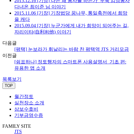
2015.12.16 [기장] 나는 왜 봉사를 하는가_두북 김장봉사
다녀온 최이준 님 이야기
2015.11.06 [기장] 기장법당 꿈나무, 통일축전에서 희망
을 캐다
2015.09.04 [기장] 누군가에게 내가 희망이 되어주는 길,
자리이타(自利利他) 이야기
다음글
[평택] 눈보라가 휘날리는 바람 찬 평택역 JTS 거리모금
이전글
[쉼표하나] 정토행자의 스마트폰 사용설명서_기초 편:
유용한 앱 소개
목록보기
TOP
월간정토
실천장소 소개
삼보수호비
기부금영수증
FAMILY SITE
JTS