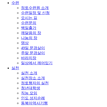
수련
정토수련원 소개
수련일정 및 신청
오시는 길
수련문의
백일출가
깨달음의 장
나눔의 장
명상
49일 문경살이
주말 문경살이
바라지장
일상에서 깨어있기
실천
실천 소개
실천장소 소개
정토행자의 실천
청년대학생
직능 모임
인도 성지순례
동북아역사기행