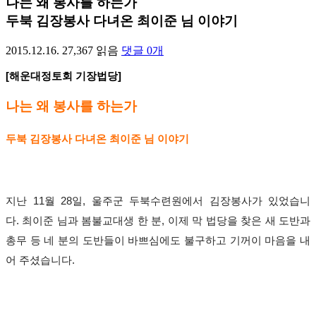
나는 왜 봉사를 하는가
두북 김장봉사 다녀온 최이준 님 이야기
2015.12.16.
27,367
읽음
댓글
0
개
[
해운대정토회 기장법당
]
나는 왜 봉사를 하는가
두북 김장봉사 다녀온 최이준 님 이야기
지난
11
월
28
일
,
울주군 두북수련원에서 김장봉사가 있었습니
다
.
최이준 님과 봄불교대생 한 분
,
이제 막 법당을 찾은 새 도반과
총무 등 네 분의 도반들이 바쁘심에도 불구하고 기꺼이 마음을 내
어 주셨습니다
.