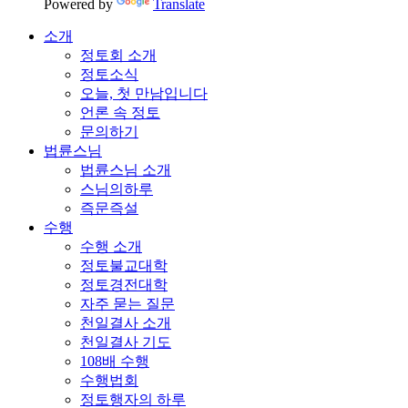
Powered by
Translate
소개
정토회 소개
정토소식
오늘, 첫 만남입니다
언론 속 정토
문의하기
법륜스님
법륜스님 소개
스님의하루
즉문즉설
수행
수행 소개
정토불교대학
정토경전대학
자주 묻는 질문
천일결사 소개
천일결사 기도
108배 수행
수행법회
정토행자의 하루