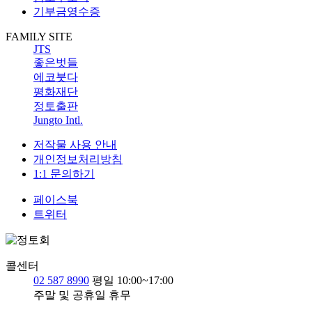
기부금영수증
FAMILY SITE
JTS
좋은벗들
에코붓다
평화재단
정토출판
Jungto Intl.
저작물 사용 안내
개인정보처리방침
1:1 문의하기
페이스북
트위터
콜센터
02 587 8990
평일 10:00~17:00
주말 및 공휴일 휴무