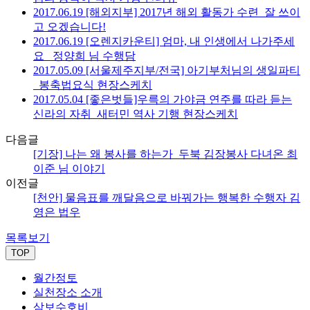
2017.06.19 [해외지부] 2017년 해외 활동가 수련_잘 쓰이
고 오겠습니다!
2017.06.19 [오렌지카운티] 엄마, 내 인생에서 나가주세
요_ 정양희 님 수행담
2017.05.09 [서울제주지부/전국] 아기부처님의 생일파티
_봉축법요식 현장스케치
2017.05.04 [좋은벗들]우륵의 가야금 연주를 따라 듣는
신라의 자취_새터민 역사 기행 현장스케치
다음글
[기장] 나는 왜 봉사를 하는가_두북 김장봉사 다녀온 최
이준 님 이야기
이전글
[천안] 물음표를 깨달음으로 바꿔가는 행복한 수행자 김
영은 법우
목록보기
TOP
월간정토
실천장소 소개
삼보수호비