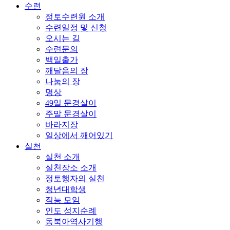
수련
정토수련원 소개
수련일정 및 신청
오시는 길
수련문의
백일출가
깨달음의 장
나눔의 장
명상
49일 문경살이
주말 문경살이
바라지장
일상에서 깨어있기
실천
실천 소개
실천장소 소개
정토행자의 실천
청년대학생
직능 모임
인도 성지순례
동북아역사기행