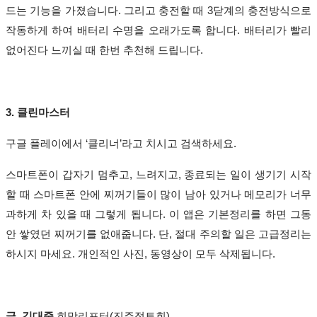
드는 기능을 가졌습니다
.
그리고 충전할 때
3
닫계의 충전방식으로
작동하게 하여 배터리 수명을 오래가도록 합니다
.
배터리가 빨리
없어진다 느끼실 때 한번 추천해 드립니다
.
3.
클린마스터
구글 플레이에서
‘
클리너
’
라고 치시고 검색하세요
.
스마트폰이 갑자기 멈추고
,
느려지고
,
종료되는 일이 생기기 시작
할 때 스마트폰 안에 찌꺼기들이 많이 남아 있거나 메모리가 너무
과하게 차 있을 때 그렇게 됩니다
.
이 앱은 기본정리를 하면 그동
안 쌓였던 찌꺼기를 없애줍니다
.
단
,
절대 주의할 일은 고급정리는
하시지 마세요
.
개인적인 사진
,
동영상이 모두 삭제됩니다
.
글
_
김대중
희망리포터(진주정토회)