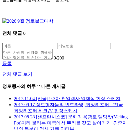
전체 댓글
0
0
/200
등록
전체 댓글 보기
정토행자의 하루 ‘
’ 다른 게시글
2017.11.04 [전국] 9-3차 천일결사 입재식 현장 스케치
2017.09.17 정토행자들의 인드라망, 희망리포터!_'전국
희망리포터 워크숍' 현장스케치
2017.08.28 [샌프란시스코] 문화의 용광로 멜팅팟(Melting
Pot)이라 불리는 미국에서 뿌리를 갖고 살아가기_김준자
님의 동북아 역사 기행 인터뷰