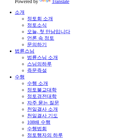
Powered by
Translate
소개
정토회 소개
정토소식
오늘, 첫 만남입니다
언론 속 정토
문의하기
법륜스님
법륜스님 소개
스님의하루
즉문즉설
수행
수행 소개
정토불교대학
정토경전대학
자주 묻는 질문
천일결사 소개
천일결사 기도
108배 수행
수행법회
정토행자의 하루