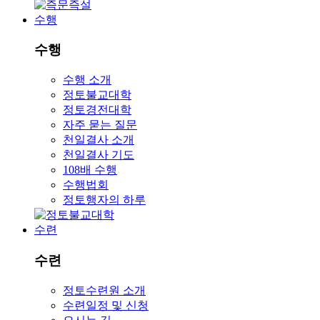
수행
수행
수행 소개
정토불교대학
정토경전대학
자주 묻는 질문
천일결사 소개
천일결사 기도
108배 수행
수행법회
정토행자의 하루
수련
수련
정토수련원 소개
수련일정 및 신청