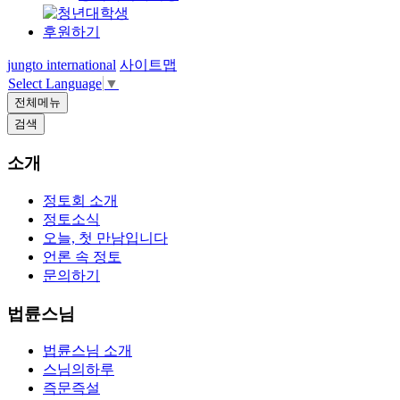
후원하기
jungto international
사이트맵
Select Language
▼
전체메뉴
검색
소개
정토회 소개
정토소식
오늘, 첫 만남입니다
언론 속 정토
문의하기
법륜스님
법륜스님 소개
스님의하루
즉문즉설