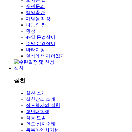
오시는 길
수련문의
백일출가
깨달음의 장
나눔의 장
명상
49일 문경살이
주말 문경살이
바라지장
일상에서 깨어있기
실천
실천
실천 소개
실천장소 소개
정토행자의 실천
청년대학생
직능 모임
인도 성지순례
동북아역사기행