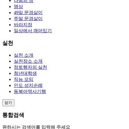
나눔의 장
명상
49일 문경살이
주말 문경살이
바라지장
일상에서 깨어있기
실천
실천 소개
실천장소 소개
정토행자의 실천
청년대학생
직능 모임
인도 성지순례
동북아역사기행
닫기
통합검색
원하시는 검색어를 입력해 주세요