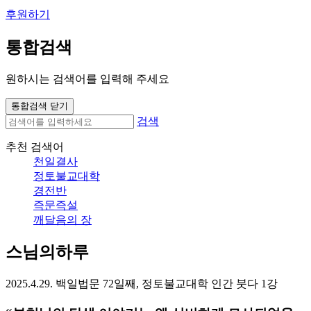
후원하기
통합검색
원하시는 검색어를 입력해 주세요
통합검색 닫기
검색
추천 검색어
천일결사
정토불교대학
경전반
즉문즉설
깨달음의 장
스님의하루
2025.4.29. 백일법문 72일째, 정토불교대학 인간 붓다 1강