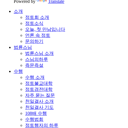
Powered by
Translate
소개
정토회 소개
정토소식
오늘, 첫 만남입니다
언론 속 정토
문의하기
법륜스님
법륜스님 소개
스님의하루
즉문즉설
수행
수행 소개
정토불교대학
정토경전대학
자주 묻는 질문
천일결사 소개
천일결사 기도
108배 수행
수행법회
정토행자의 하루