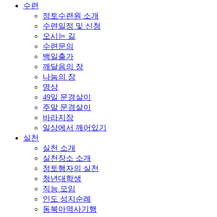
수련
정토수련원 소개
수련일정 및 신청
오시는 길
수련문의
백일출가
깨달음의 장
나눔의 장
명상
49일 문경살이
주말 문경살이
바라지장
일상에서 깨어있기
실천
실천 소개
실천장소 소개
정토행자의 실천
청년대학생
직능 모임
인도 성지순례
동북아역사기행