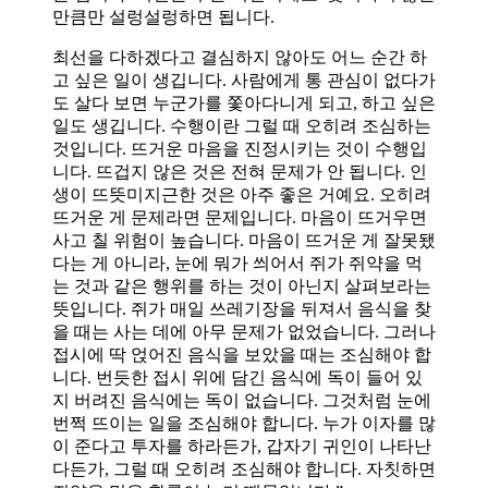
만큼만 설렁설렁하면 됩니다.
최선을 다하겠다고 결심하지 않아도 어느 순간 하
고 싶은 일이 생깁니다. 사람에게 통 관심이 없다가
도 살다 보면 누군가를 쫓아다니게 되고, 하고 싶은
일도 생깁니다. 수행이란 그럴 때 오히려 조심하는
것입니다. 뜨거운 마음을 진정시키는 것이 수행입
니다. 뜨겁지 않은 것은 전혀 문제가 안 됩니다. 인
생이 뜨뜻미지근한 것은 아주 좋은 거예요. 오히려
뜨거운 게 문제라면 문제입니다. 마음이 뜨거우면
사고 칠 위험이 높습니다. 마음이 뜨거운 게 잘못됐
다는 게 아니라, 눈에 뭐가 씌어서 쥐가 쥐약을 먹
는 것과 같은 행위를 하는 것이 아닌지 살펴보라는
뜻입니다. 쥐가 매일 쓰레기장을 뒤져서 음식을 찾
을 때는 사는 데에 아무 문제가 없었습니다. 그러나
접시에 딱 얹어진 음식을 보았을 때는 조심해야 합
니다. 번듯한 접시 위에 담긴 음식에 독이 들어 있
지 버려진 음식에는 독이 없습니다. 그것처럼 눈에
번쩍 뜨이는 일을 조심해야 합니다. 누가 이자를 많
이 준다고 투자를 하라든가, 갑자기 귀인이 나타난
다든가, 그럴 때 오히려 조심해야 합니다. 자칫하면