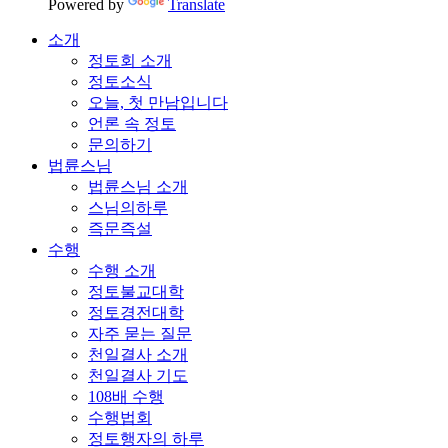
Powered by
Translate
소개
정토회 소개
정토소식
오늘, 첫 만남입니다
언론 속 정토
문의하기
법륜스님
법륜스님 소개
스님의하루
즉문즉설
수행
수행 소개
정토불교대학
정토경전대학
자주 묻는 질문
천일결사 소개
천일결사 기도
108배 수행
수행법회
정토행자의 하루