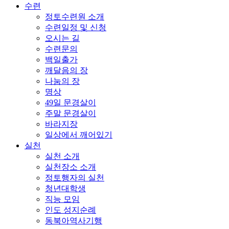
수련
정토수련원 소개
수련일정 및 신청
오시는 길
수련문의
백일출가
깨달음의 장
나눔의 장
명상
49일 문경살이
주말 문경살이
바라지장
일상에서 깨어있기
실천
실천 소개
실천장소 소개
정토행자의 실천
청년대학생
직능 모임
인도 성지순례
동북아역사기행