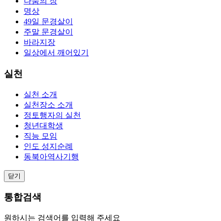
나눔의 장
명상
49일 문경살이
주말 문경살이
바라지장
일상에서 깨어있기
실천
실천 소개
실천장소 소개
정토행자의 실천
청년대학생
직능 모임
인도 성지순례
동북아역사기행
닫기
통합검색
원하시는 검색어를 입력해 주세요