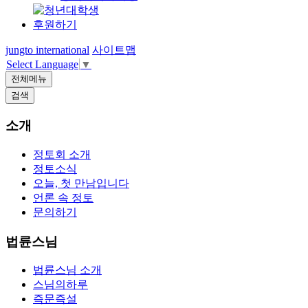
후원하기
jungto international
사이트맵
Select Language
▼
전체메뉴
검색
소개
정토회 소개
정토소식
오늘, 첫 만남입니다
언론 속 정토
문의하기
법륜스님
법륜스님 소개
스님의하루
즉문즉설