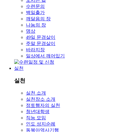
오시는 길
수련문의
백일출가
깨달음의 장
나눔의 장
명상
49일 문경살이
주말 문경살이
바라지장
일상에서 깨어있기
실천
실천
실천 소개
실천장소 소개
정토행자의 실천
청년대학생
직능 모임
인도 성지순례
동북아역사기행