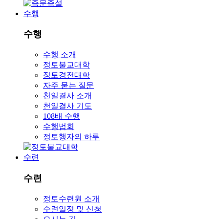
수행
수행
수행 소개
정토불교대학
정토경전대학
자주 묻는 질문
천일결사 소개
천일결사 기도
108배 수행
수행법회
정토행자의 하루
수련
수련
정토수련원 소개
수련일정 및 신청