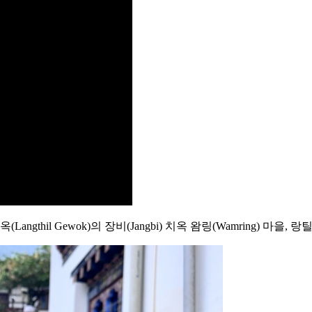
il Gewok)의 장비(Jangbi) 치옥 왐링(Wamring) 마을, 랑틸(L