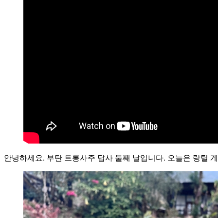
안녕하세요. 부탄 트롱사주 답사 둘째 날입니다. 오늘은 랑틸 게옥(Langth