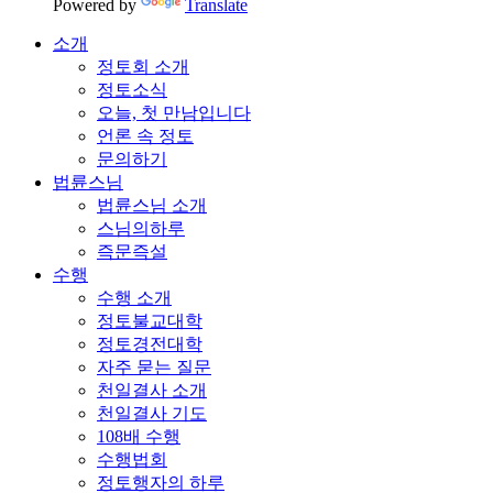
Powered by
Translate
소개
정토회 소개
정토소식
오늘, 첫 만남입니다
언론 속 정토
문의하기
법륜스님
법륜스님 소개
스님의하루
즉문즉설
수행
수행 소개
정토불교대학
정토경전대학
자주 묻는 질문
천일결사 소개
천일결사 기도
108배 수행
수행법회
정토행자의 하루