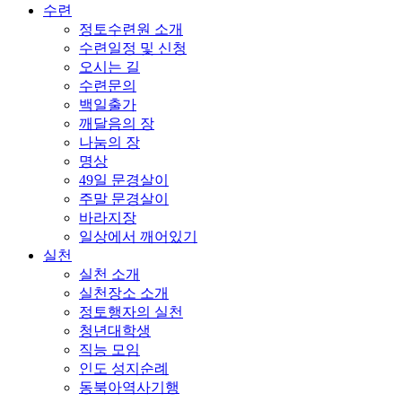
수련
정토수련원 소개
수련일정 및 신청
오시는 길
수련문의
백일출가
깨달음의 장
나눔의 장
명상
49일 문경살이
주말 문경살이
바라지장
일상에서 깨어있기
실천
실천 소개
실천장소 소개
정토행자의 실천
청년대학생
직능 모임
인도 성지순례
동북아역사기행