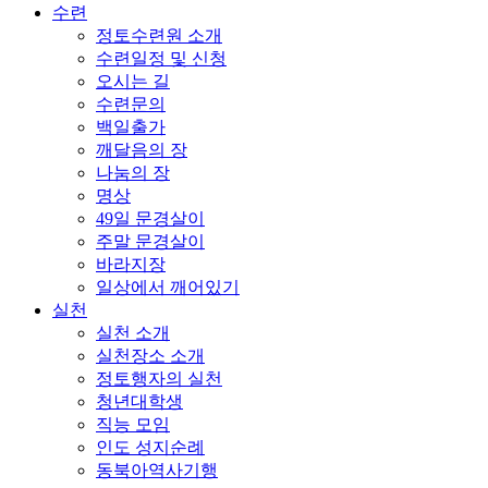
수련
정토수련원 소개
수련일정 및 신청
오시는 길
수련문의
백일출가
깨달음의 장
나눔의 장
명상
49일 문경살이
주말 문경살이
바라지장
일상에서 깨어있기
실천
실천 소개
실천장소 소개
정토행자의 실천
청년대학생
직능 모임
인도 성지순례
동북아역사기행