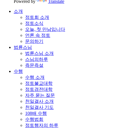
Powered by
Translate
소개
정토회 소개
정토소식
오늘, 첫 만남입니다
언론 속 정토
문의하기
법륜스님
법륜스님 소개
스님의하루
즉문즉설
수행
수행 소개
정토불교대학
정토경전대학
자주 묻는 질문
천일결사 소개
천일결사 기도
108배 수행
수행법회
정토행자의 하루