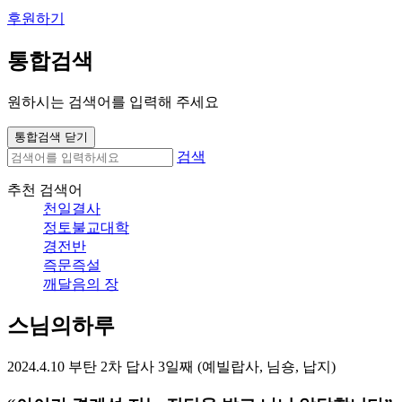
후원하기
통합검색
원하시는 검색어를 입력해 주세요
통합검색 닫기
검색
추천 검색어
천일결사
정토불교대학
경전반
즉문즉설
깨달음의 장
스님의하루
2024.4.10 부탄 2차 답사 3일째 (예빌랍사, 님숑, 납지)