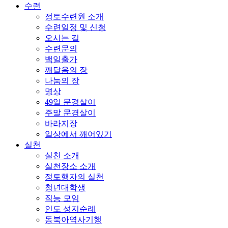
수련
정토수련원 소개
수련일정 및 신청
오시는 길
수련문의
백일출가
깨달음의 장
나눔의 장
명상
49일 문경살이
주말 문경살이
바라지장
일상에서 깨어있기
실천
실천 소개
실천장소 소개
정토행자의 실천
청년대학생
직능 모임
인도 성지순례
동북아역사기행