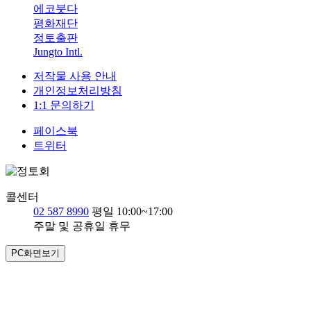
에코붓다
평화재단
정토출판
Jungto Intl.
저작물 사용 안내
개인정보처리방침
1:1 문의하기
페이스북
트위터
콜센터
02 587 8990
평일 10:00~17:00
주말 및 공휴일 휴무
PC화면보기