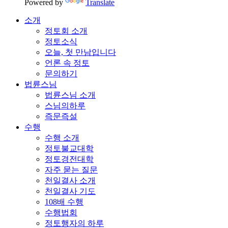
Powered by
Translate
소개
정토회 소개
정토소식
오늘, 첫 만남입니다
언론 속 정토
문의하기
법륜스님
법륜스님 소개
스님의하루
즉문즉설
수행
수행 소개
정토불교대학
정토경전대학
자주 묻는 질문
천일결사 소개
천일결사 기도
108배 수행
수행법회
정토행자의 하루