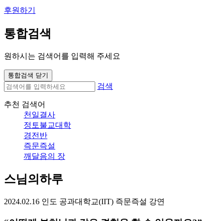
후원하기
통합검색
원하시는 검색어를 입력해 주세요
통합검색 닫기
검색
추천 검색어
천일결사
정토불교대학
경전반
즉문즉설
깨달음의 장
스님의하루
2024.02.16 인도 공과대학교(IIT) 즉문즉설 강연