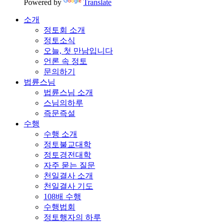
Powered by
Translate
소개
정토회 소개
정토소식
오늘, 첫 만남입니다
언론 속 정토
문의하기
법륜스님
법륜스님 소개
스님의하루
즉문즉설
수행
수행 소개
정토불교대학
정토경전대학
자주 묻는 질문
천일결사 소개
천일결사 기도
108배 수행
수행법회
정토행자의 하루