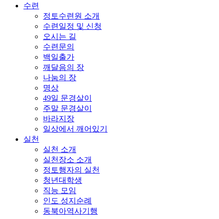
수련
정토수련원 소개
수련일정 및 신청
오시는 길
수련문의
백일출가
깨달음의 장
나눔의 장
명상
49일 문경살이
주말 문경살이
바라지장
일상에서 깨어있기
실천
실천 소개
실천장소 소개
정토행자의 실천
청년대학생
직능 모임
인도 성지순례
동북아역사기행