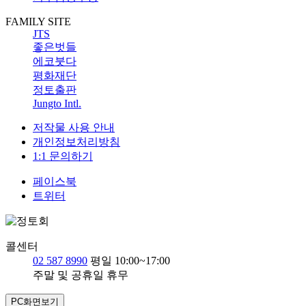
FAMILY SITE
JTS
좋은벗들
에코붓다
평화재단
정토출판
Jungto Intl.
저작물 사용 안내
개인정보처리방침
1:1 문의하기
페이스북
트위터
콜센터
02 587 8990
평일 10:00~17:00
주말 및 공휴일 휴무
PC화면보기