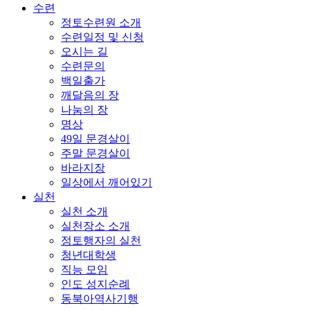
수련
정토수련원 소개
수련일정 및 신청
오시는 길
수련문의
백일출가
깨달음의 장
나눔의 장
명상
49일 문경살이
주말 문경살이
바라지장
일상에서 깨어있기
실천
실천 소개
실천장소 소개
정토행자의 실천
청년대학생
직능 모임
인도 성지순례
동북아역사기행