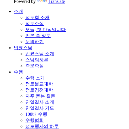
Powered by
Translate
소개
정토회 소개
정토소식
오늘, 첫 만남입니다
언론 속 정토
문의하기
법륜스님
법륜스님 소개
스님의하루
즉문즉설
수행
수행 소개
정토불교대학
정토경전대학
자주 묻는 질문
천일결사 소개
천일결사 기도
108배 수행
수행법회
정토행자의 하루