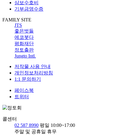
삼보수호비
기부금영수증
FAMILY SITE
JTS
좋은벗들
에코붓다
평화재단
정토출판
Jungto Intl.
저작물 사용 안내
개인정보처리방침
1:1 문의하기
페이스북
트위터
콜센터
02 587 8990
평일 10:00~17:00
주말 및 공휴일 휴무