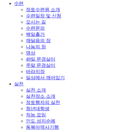
수련
정토수련원 소개
수련일정 및 신청
오시는 길
수련문의
백일출가
깨달음의 장
나눔의 장
명상
49일 문경살이
주말 문경살이
바라지장
일상에서 깨어있기
실천
실천 소개
실천장소 소개
정토행자의 실천
청년대학생
직능 모임
인도 성지순례
동북아역사기행