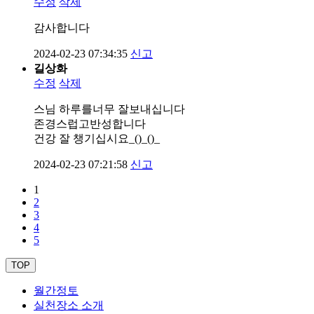
수정
삭제
감사합니다
2024-02-23 07:34:35
신고
길상화
수정
삭제
스님 하루를너무 잘보내십니다
존경스럽고반성합니다
건강 잘 챙기십시요_()_()_
2024-02-23 07:21:58
신고
1
2
3
4
5
TOP
월간정토
실천장소 소개