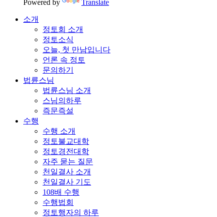
Powered by
Translate
소개
정토회 소개
정토소식
오늘, 첫 만남입니다
언론 속 정토
문의하기
법륜스님
법륜스님 소개
스님의하루
즉문즉설
수행
수행 소개
정토불교대학
정토경전대학
자주 묻는 질문
천일결사 소개
천일결사 기도
108배 수행
수행법회
정토행자의 하루