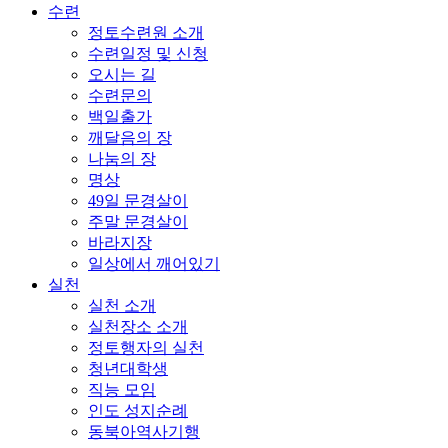
수련
정토수련원 소개
수련일정 및 신청
오시는 길
수련문의
백일출가
깨달음의 장
나눔의 장
명상
49일 문경살이
주말 문경살이
바라지장
일상에서 깨어있기
실천
실천 소개
실천장소 소개
정토행자의 실천
청년대학생
직능 모임
인도 성지순례
동북아역사기행