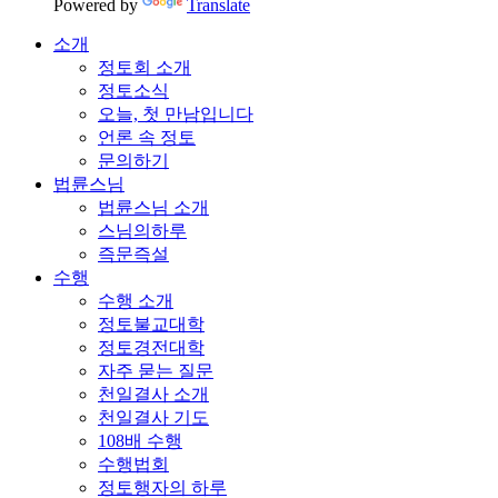
Powered by
Translate
소개
정토회 소개
정토소식
오늘, 첫 만남입니다
언론 속 정토
문의하기
법륜스님
법륜스님 소개
스님의하루
즉문즉설
수행
수행 소개
정토불교대학
정토경전대학
자주 묻는 질문
천일결사 소개
천일결사 기도
108배 수행
수행법회
정토행자의 하루