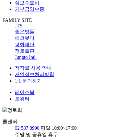
삼보수호비
기부금영수증
FAMILY SITE
JTS
좋은벗들
에코붓다
평화재단
정토출판
Jungto Intl.
저작물 사용 안내
개인정보처리방침
1:1 문의하기
페이스북
트위터
콜센터
02 587 8990
평일 10:00~17:00
주말 및 공휴일 휴무