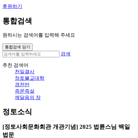
후원하기
통합검색
원하시는 검색어를 입력해 주세요
통합검색 닫기
검색
추천 검색어
천일결사
정토불교대학
경전반
즉문즉설
깨달음의 장
정토소식
[정토사회문화회관 개관기념] 2025 법륜스님 백일
법문