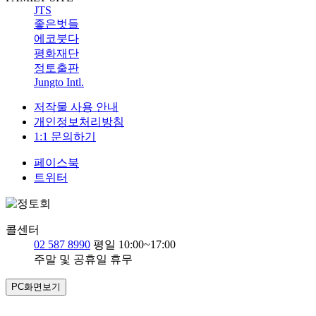
JTS
좋은벗들
에코붓다
평화재단
정토출판
Jungto Intl.
저작물 사용 안내
개인정보처리방침
1:1 문의하기
페이스북
트위터
콜센터
02 587 8990
평일 10:00~17:00
주말 및 공휴일 휴무
PC화면보기