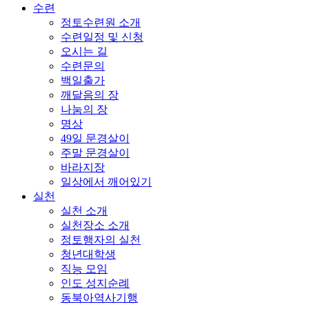
수련
정토수련원 소개
수련일정 및 신청
오시는 길
수련문의
백일출가
깨달음의 장
나눔의 장
명상
49일 문경살이
주말 문경살이
바라지장
일상에서 깨어있기
실천
실천 소개
실천장소 소개
정토행자의 실천
청년대학생
직능 모임
인도 성지순례
동북아역사기행