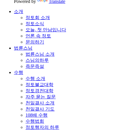
Powered by
Translate
소개
정토회 소개
정토소식
오늘, 첫 만남입니다
언론 속 정토
문의하기
법륜스님
법륜스님 소개
스님의하루
즉문즉설
수행
수행 소개
정토불교대학
정토경전대학
자주 묻는 질문
천일결사 소개
천일결사 기도
108배 수행
수행법회
정토행자의 하루