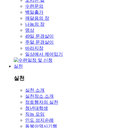
오시는 길
수련문의
백일출가
깨달음의 장
나눔의 장
명상
49일 문경살이
주말 문경살이
바라지장
일상에서 깨어있기
실천
실천
실천 소개
실천장소 소개
정토행자의 실천
청년대학생
직능 모임
인도 성지순례
동북아역사기행