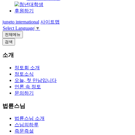
후원하기
jungto international
사이트맵
Select Language
▼
전체메뉴
검색
소개
정토회 소개
정토소식
오늘, 첫 만남입니다
언론 속 정토
문의하기
법륜스님
법륜스님 소개
스님의하루
즉문즉설