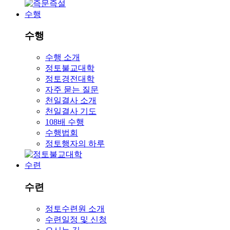
수행
수행
수행 소개
정토불교대학
정토경전대학
자주 묻는 질문
천일결사 소개
천일결사 기도
108배 수행
수행법회
정토행자의 하루
수련
수련
정토수련원 소개
수련일정 및 신청