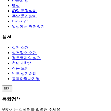
나눔의 장
명상
49일 문경살이
주말 문경살이
바라지장
일상에서 깨어있기
실천
실천 소개
실천장소 소개
정토행자의 실천
청년대학생
직능 모임
인도 성지순례
동북아역사기행
닫기
통합검색
원하시는 검색어를 입력해 주세요