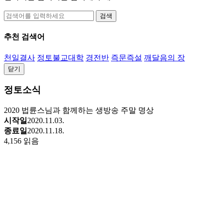
검색
추천 검색어
천일결사
정토불교대학
경전반
즉문즉설
깨달음의 장
닫기
정토소식
2020 법륜스님과 함께하는 생방송 주말 명상
시작일
2020.11.03.
종료일
2020.11.18.
4,156 읽음