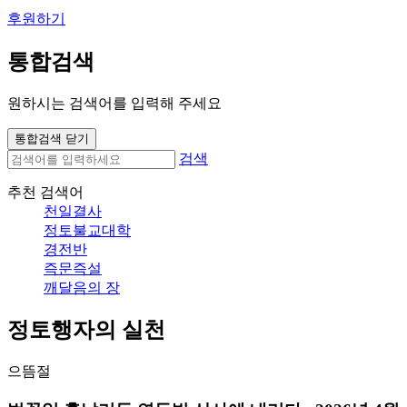
후원하기
통합검색
원하시는 검색어를 입력해 주세요
통합검색 닫기
검색
추천 검색어
천일결사
정토불교대학
경전반
즉문즉설
깨달음의 장
정토행자의 실천
으뜸절