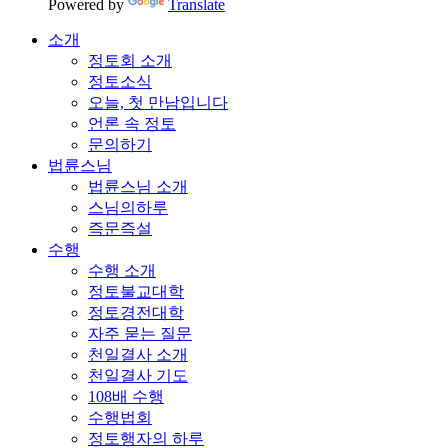
Powered by
Translate
소개
정토회 소개
정토소식
오늘, 첫 만남입니다
언론 속 정토
문의하기
법륜스님
법륜스님 소개
스님의하루
즉문즉설
수행
수행 소개
정토불교대학
정토경전대학
자주 묻는 질문
천일결사 소개
천일결사 기도
108배 수행
수행법회
정토행자의 하루