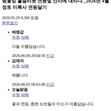
벚꽃잎 흩날리듯 연등빛 산사에 내리다._2026년 4월
정토 미륵사 연등달기
2026.05.29
9,360
읽음
본문보기
배병갑
수정
삭제
다들 아름답습니다.
2026-06-06 20:04:50
신고
김애자
수정
삭제
예쁩니다
2026-06-05 06:01:08
신고
오늘맑음
수정
삭제
꽃과 연등, 환한 도반들의 미소가 아름답습니다.