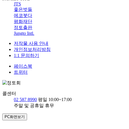
JTS
좋은벗들
에코붓다
평화재단
정토출판
Jungto Intl.
저작물 사용 안내
개인정보처리방침
1:1 문의하기
페이스북
트위터
콜센터
02 587 8990
평일 10:00~17:00
주말 및 공휴일 휴무
PC화면보기