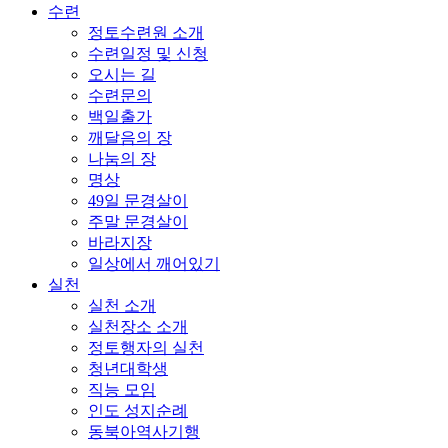
수련
정토수련원 소개
수련일정 및 신청
오시는 길
수련문의
백일출가
깨달음의 장
나눔의 장
명상
49일 문경살이
주말 문경살이
바라지장
일상에서 깨어있기
실천
실천 소개
실천장소 소개
정토행자의 실천
청년대학생
직능 모임
인도 성지순례
동북아역사기행