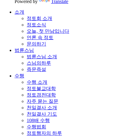
Powered by
Translate
소개
정토회 소개
정토소식
오늘, 첫 만남입니다
언론 속 정토
문의하기
법륜스님
법륜스님 소개
스님의하루
즉문즉설
수행
수행 소개
정토불교대학
정토경전대학
자주 묻는 질문
천일결사 소개
천일결사 기도
108배 수행
수행법회
정토행자의 하루