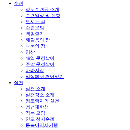
수련
정토수련원 소개
수련일정 및 신청
오시는 길
수련문의
백일출가
깨달음의 장
나눔의 장
명상
49일 문경살이
주말 문경살이
바라지장
일상에서 깨어있기
실천
실천 소개
실천장소 소개
정토행자의 실천
청년대학생
직능 모임
인도 성지순례
동북아역사기행