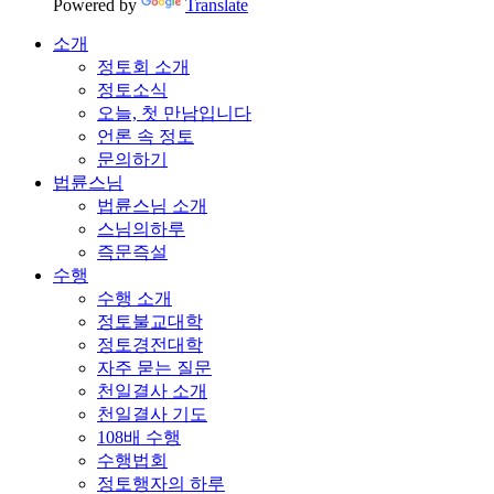
Powered by
Translate
소개
정토회 소개
정토소식
오늘, 첫 만남입니다
언론 속 정토
문의하기
법륜스님
법륜스님 소개
스님의하루
즉문즉설
수행
수행 소개
정토불교대학
정토경전대학
자주 묻는 질문
천일결사 소개
천일결사 기도
108배 수행
수행법회
정토행자의 하루