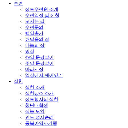
수련
정토수련원 소개
수련일정 및 신청
오시는 길
수련문의
백일출가
깨달음의 장
나눔의 장
명상
49일 문경살이
주말 문경살이
바라지장
일상에서 깨어있기
실천
실천 소개
실천장소 소개
정토행자의 실천
청년대학생
직능 모임
인도 성지순례
동북아역사기행