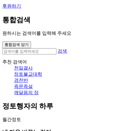
후원하기
통합검색
원하시는 검색어를 입력해 주세요
통합검색 닫기
검색
추천 검색어
천일결사
정토불교대학
경전반
즉문즉설
깨달음의 장
정토행자의 하루
월간정토