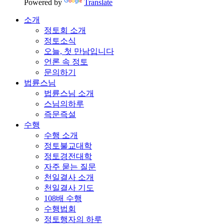
Powered by
Translate
소개
정토회 소개
정토소식
오늘, 첫 만남입니다
언론 속 정토
문의하기
법륜스님
법륜스님 소개
스님의하루
즉문즉설
수행
수행 소개
정토불교대학
정토경전대학
자주 묻는 질문
천일결사 소개
천일결사 기도
108배 수행
수행법회
정토행자의 하루