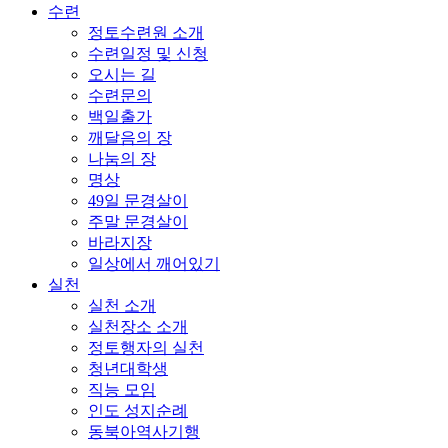
수련
정토수련원 소개
수련일정 및 신청
오시는 길
수련문의
백일출가
깨달음의 장
나눔의 장
명상
49일 문경살이
주말 문경살이
바라지장
일상에서 깨어있기
실천
실천 소개
실천장소 소개
정토행자의 실천
청년대학생
직능 모임
인도 성지순례
동북아역사기행