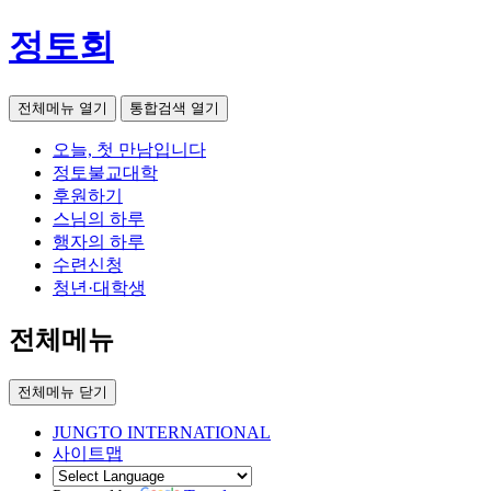
정토회
전체메뉴 열기
통합검색 열기
오늘, 첫 만남입니다
정토불교대학
후원하기
스님의 하루
행자의 하루
수련신청
청년·대학생
전체메뉴
전체메뉴 닫기
JUNGTO INTERNATIONAL
사이트맵