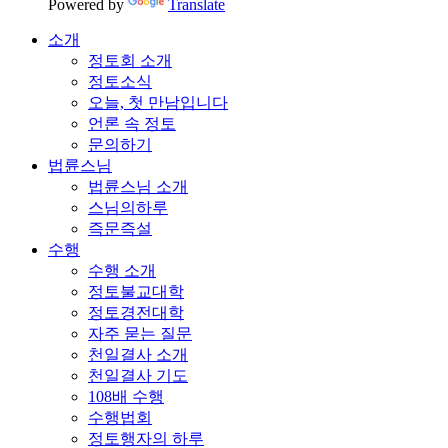
Powered by
Translate
소개
정토회 소개
정토소식
오늘, 첫 만남입니다
언론 속 정토
문의하기
법륜스님
법륜스님 소개
스님의하루
즉문즉설
수행
수행 소개
정토불교대학
정토경전대학
자주 묻는 질문
천일결사 소개
천일결사 기도
108배 수행
수행법회
정토행자의 하루