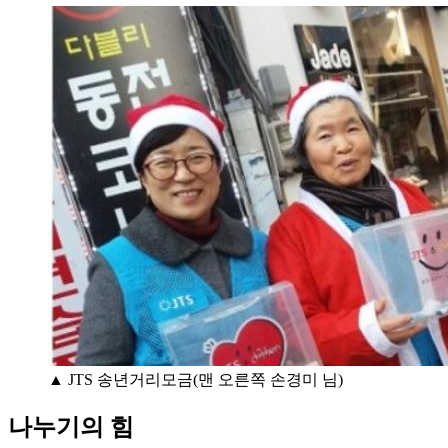
▲ JTS 송년거리모금(맨 오른쪽 손경미 님)
나누기의 힘