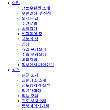
수련
정토수련원 소개
수련일정 및 신청
오시는 길
수련문의
백일출가
깨달음의 장
나눔의 장
명상
49일 문경살이
주말 문경살이
바라지장
일상에서 깨어있기
실천
실천 소개
실천장소 소개
정토행자의 실천
청년대학생
직능 모임
인도 성지순례
동북아역사기행