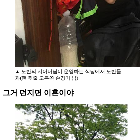
▲ 도반의 시어머님이 운영하는 식당에서 도반들
과(맨 뒷줄 오른쪽 손경미 님)
그거 던지면 이혼이야