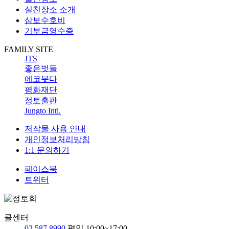
실천장소 소개
삼보수호비
기부금영수증
FAMILY SITE
JTS
좋은벗들
에코붓다
평화재단
정토출판
Jungto Intl.
저작물 사용 안내
개인정보처리방침
1:1 문의하기
페이스북
트위터
콜센터
02 587 8990
평일 10:00~17:00