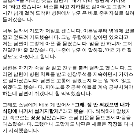
일결사
를 시작한 첫날, 남편이 “내가 아파. 병원에 가야겠
어.”라고 했습니다. 버스를 타고 지하철로 갈아타고 그렇게 1
시간 넘게 걸려 도착한 병원에서 남편은 바로 중환자실로 실려
들어갔습니다.
너무 놀라서 기도가 저절로 됐습니다. 이튿날부터 병원에 요를
깔고 엎드려 기도했습니다. 그냥 무탈하게 살아만 있으라고.
저는 남편이 그렇게 아픈 줄 몰랐습니다. 말을 안 하니까 그저
견딜만한 줄 알았습니다. 나중에 남편이 말하길, '머리가 터질
정도'로 아팠다고 합니다.
남편은 자기가 죽을 줄 알고 친구를 불러 달라고 했습니다. 그
러던 남편이 병원 치료를 받고 신장투석을 지속하면서 가까스
로 살아났습니다. 남편은 고통에 질렸는지 더는 일 하지 않고
쉬겠다고 했습니다. 피아노를 전공한 아들을 계속 공부시켜야
하는데 남편이 쉬겠다니 참 막막했습니다.
그래도 스님에게 배운 게 있어서
“그래, 정 안 되겠으면 내가
식당에 나가서 설거지할게.”
라고 했습니다. 씩씩하게 말했지
만, 속으로는 끙끙 앓았습니다. 스님 법문을 들으면서 마음을
다스렸습니다. 그랬더니 고맙게도 남편은 새로운 직장을 다니
기 시작했습니다.