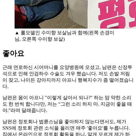
▲ 롤모델인 수미향 보살님과 함께(왼쪽 손경미
님, 오른쪽 수미향 보살)
좋아요
근래 연로하신 시어머니를 요양병원에 모셨고, 남편은 신장투
석으로 인해 안검하수 수술도 겨우 했습니다. 저도 손발 저림
이 잦고, 나이든 강아지까지 아프니 행복지수가 좀 떨어졌습니
다.
남편은 몸이 아프니 "이렇게 살아서 되나?" 하는 맘 약한 소리
도 한 번씩 합니다만, 저는 “그런 소리 하지 마. 지금이 좋을 때
야.”라며 달래줍니다.
남편은 정토회나 법륜스님을 좋아하지 않는다면서도, 제가
SNS에 정토회 관련 소식을 올리면 매주 '좋아요'를 누릅니다.
집에서 온라인으로 정토회 활동을 하니, 알게 모르게 제가 하