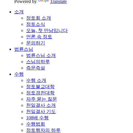
Powered by
Translate
소개
정토회 소개
정토소식
오늘, 첫 만남입니다
언론 속 정토
문의하기
법륜스님
법륜스님 소개
스님의하루
즉문즉설
수행
수행 소개
정토불교대학
정토경전대학
자주 묻는 질문
천일결사 소개
천일결사 기도
108배 수행
수행법회
정토행자의 하루