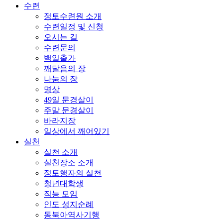
수련
정토수련원 소개
수련일정 및 신청
오시는 길
수련문의
백일출가
깨달음의 장
나눔의 장
명상
49일 문경살이
주말 문경살이
바라지장
일상에서 깨어있기
실천
실천 소개
실천장소 소개
정토행자의 실천
청년대학생
직능 모임
인도 성지순례
동북아역사기행