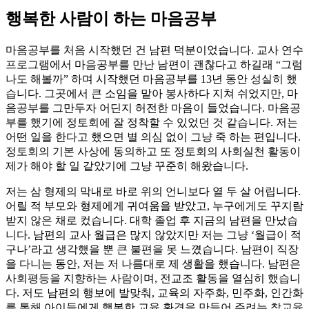
행복한 사람이 하는 마음공부
마음공부를 처음 시작했던 건 남편 덕분이었습니다. 교사 연수
프로그램에서 마음공부를 만난 남편이 괜찮다고 하길래 “그럼
나도 해볼까” 하며 시작했던 마음공부를 13년 동안 성실히 했
습니다. 그곳에서 큰 소임을 맡아 봉사하다 지쳐 쉬었지만, 마
음공부를 그만두자 어딘지 허전한 마음이 들었습니다. 마음공
부를 했기에 정토회에 잘 정착할 수 있었던 것 같습니다. 저는
어떤 일을 한다고 했으면 별 의심 없이 그냥 죽 하는 편입니다.
정토회의 기본 사상에 동의하고 또 정토회의 사회실천 활동이
제가 해야 할 일 같았기에 그냥 꾸준히 해왔습니다.
저는 삼 형제의 막내로 바로 위의 언니보다 열 두 살 어립니다.
어릴 적 부모와 형제에게 귀여움을 받았고, 누구에게도 꾸지람
받지 않은 채로 컸습니다. 대학 졸업 후 지금의 남편을 만났습
니다. 남편의 교사 월급은 많지 않았지만 저는 그냥 ‘월급이 적
구나’라고 생각했을 뿐 큰 불편을 못 느꼈습니다. 남편이 직장
을 다니는 동안, 저는 저 나름대로 제 생활을 했습니다. 남편은
사회평등을 지향하는 사람이며, 전교조 활동을 열심히 했습니
다. 저도 남편의 행보에 발맞춰, 교육의 자주화, 민주화, 인간화
를 통해 아이들에게 행복한 교육 환경을 만들어 주려는 참교육