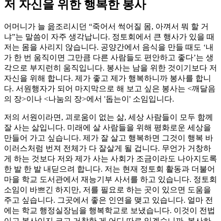
저 자신을 위한 행복한 봉사
어머니가 늘 읊조리시던 “죽어서 썩어질 몸, 아껴서 뭐 할 거
냐”는 말씀이 자주 생각납니다. 정토회에서 큰 행사가 있을 때
저는 몸을 사리지 않습니다. 공양간에서 음식을 만들 때도 ‘내
가 한 번 움직이면 그만큼 다른 사람들도 편안하고 좋다’는 생
각으로 부지런히 움직입니다. 봉사는 남을 위한 것이기보다 저
자신을 위해 합니다. 제가 좋고 제가 행복하니까 봉사를 합니
다. 서원행자가 되어 마지막으로 해 보고 싶은 봉사는 <깨달음
의 장>이나 <나눔의 장>에서 '돕는이' 소임입니다.
저의 서원이라면, 괴로움이 없는 삶, 세상 사람들이 모두 함께
잘 사는 삶입니다. 미래에 살 사람들을 위해 평화로운 세상을
만들어 가고 싶습니다. 제가 잘 살고 행복하면 그것이 행복 바
이러스처럼 번져 전체가 다 잘살게 될 겁니다. 무언가 거창하
게 하는 것보다 저와 제가 사는 사회가 조금이라도 나아지도록
한 발 한 발 내딛으려 합니다. 저는 현재 정토회 활동과 더불어
마을 학교 도서관에서 재능기부 사서를 하고 있습니다. 정토회
소임이 바쁘긴 하지만, 저를 필요로 하는 곳이 있으면 도움을
주고 싶습니다. 그곳에서 좋은 인연을 맺고 있습니다. 얼마 전
에는 학교 행정실장님을 행복학교로 보냈습니다. 이것이 전법
이고 봉사이지 크고 거창한 게 어디 따로 있겠습니까. 봉사하