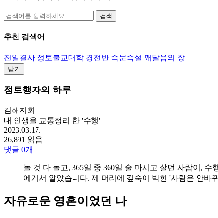
검색
추천 검색어
천일결사
정토불교대학
경전반
즉문즉설
깨달음의 장
닫기
정토행자의 하루
김해지회
내 인생을 교통정리 한 '수행'
2023.03.17.
26,891 읽음
댓글
0
개
놀 것 다 놀고, 365일 중 360일 술 마시고 살던 사람
에게서 알았습니다. 제 머리에 깊숙이 박힌 '사람은 안바뀌
자유로운 영혼이었던 나