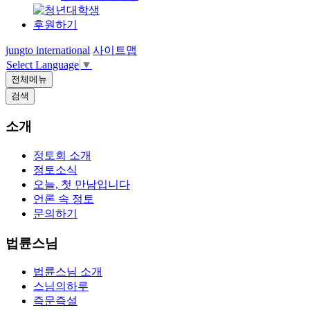
후원하기
jungto international
사이트맵
Select Language
▼
전체메뉴
검색
소개
정토회 소개
정토소식
오늘, 첫 만남입니다
언론 속 정토
문의하기
법륜스님
법륜스님 소개
스님의하루
즉문즉설