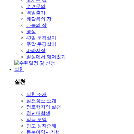
오시는 길
수련문의
백일출가
깨달음의 장
나눔의 장
명상
49일 문경살이
주말 문경살이
바라지장
일상에서 깨어있기
실천
실천
실천 소개
실천장소 소개
정토행자의 실천
청년대학생
직능 모임
인도 성지순례
동북아역사기행