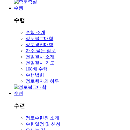
수행
수행
수행 소개
정토불교대학
정토경전대학
자주 묻는 질문
천일결사 소개
천일결사 기도
108배 수행
수행법회
정토행자의 하루
수련
수련
정토수련원 소개
수련일정 및 신청