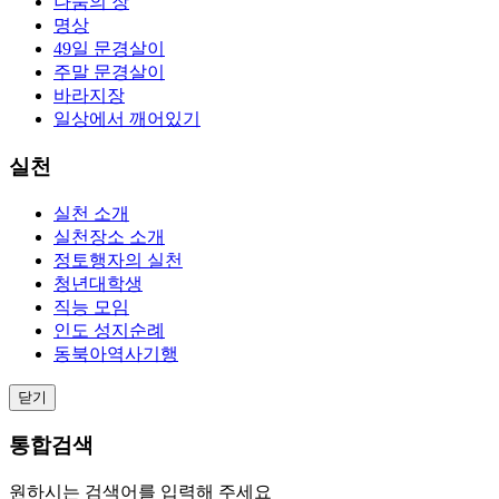
나눔의 장
명상
49일 문경살이
주말 문경살이
바라지장
일상에서 깨어있기
실천
실천 소개
실천장소 소개
정토행자의 실천
청년대학생
직능 모임
인도 성지순례
동북아역사기행
닫기
통합검색
원하시는 검색어를 입력해 주세요